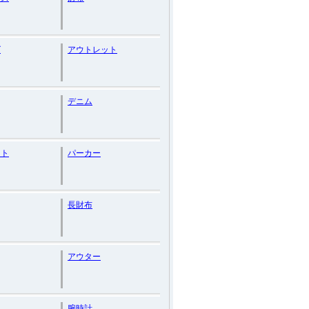
ズ
アウトレット
デニム
ット
パーカー
長財布
アウター
腕時計