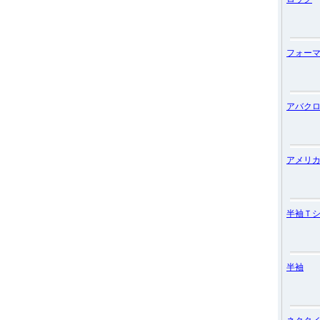
フォー
アバク
アメリ
半袖Ｔ
半袖