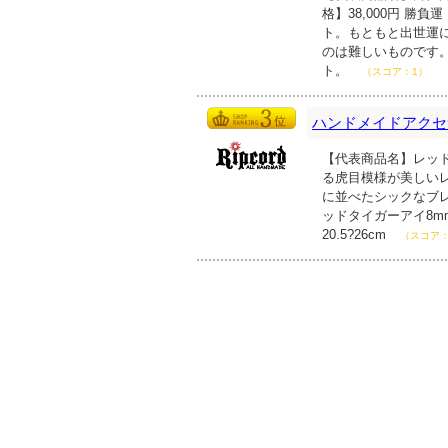
格】38,000円 
ト。もともと出世運
のは難しいものです
ト。
（スコア：1）
ハンドメイドアクセサリ
【代表商品名】レッド
る虎目模様が美しい
に並べたシックなブ
ッドタイガーアイ8m
20.5?26cm
（スコア：