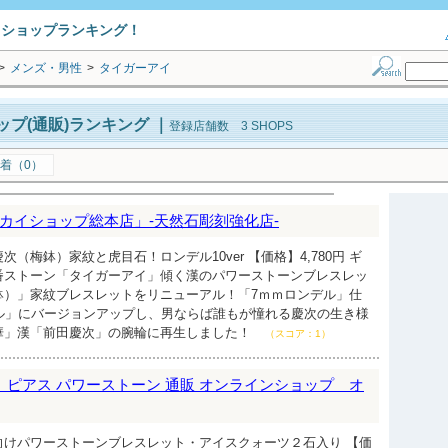
トショップランキング！
>
メンズ・男性
>
タイガーアイ
プ(通販)ランキング
｜
登録店舗数 3 SHOPS
着（0）
カイショップ総本店」-天然石彫刻強化店-
（梅鉢）家紋と虎目石！ロンデル10ver 【価格】4,780円 ギ
番ストーン「タイガーアイ」傾く漢のパワーストーンブレスレッ
鉢）」家紋ブレスレットをリニューアル！「7ｍｍロンデル」仕
デル」にバージョンアップし、男ならば誰もが憧れる慶次の生き様
華」漢「前田慶次」の腕輪に再生しました！
（スコア：1）
 ピアス パワーストーン 通販 オンラインショップ オ
向けパワーストーンブレスレット・アイスクォーツ２石入り 【価