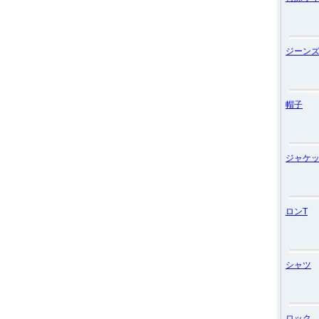
ジーン
帽子
ジャケ
ロンT
シャツ
ロック