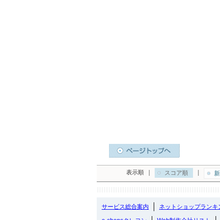
表示順
｜
｜
スコア順
新
サービス総合案内
ネットショップランキ