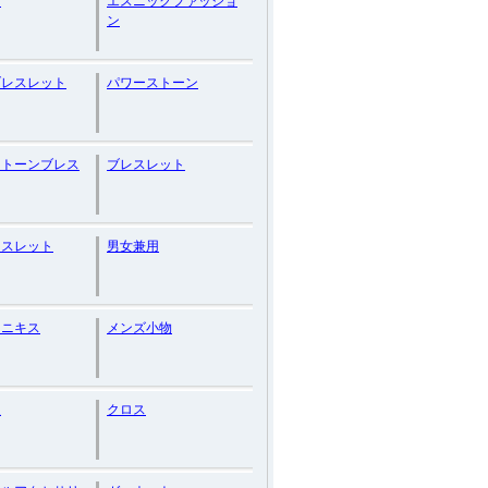
イ
エスニックファッショ
ン
ブレスレット
パワーストーン
ストーンブレス
ブレスレット
レスレット
男女兼用
オニキス
メンズ小物
級
クロス