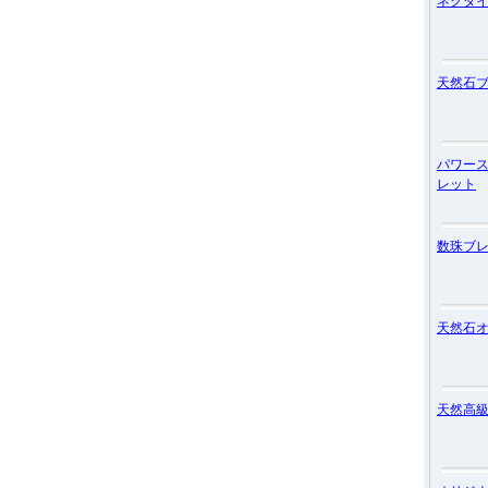
ネクタ
天然石
パワー
レット
数珠ブ
天然石
天然高