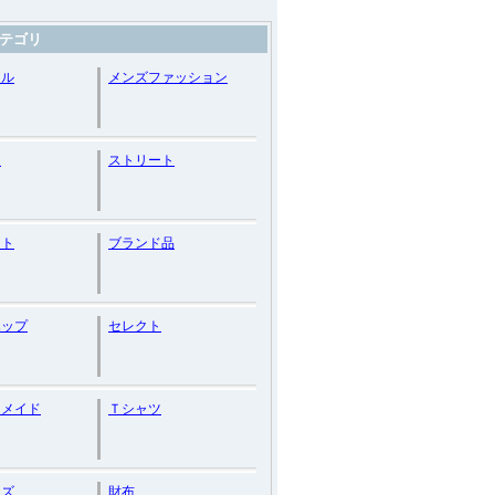
テゴリ
アル
メンズファッション
ジ
ストリート
ート
ブランド品
ホップ
セレクト
ーメイド
Ｔシャツ
イズ
財布