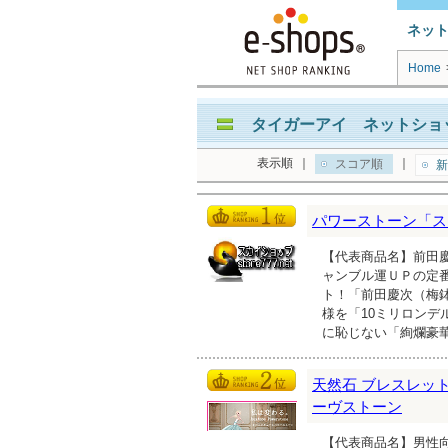
ネッ
Home
タイガーアイ ネットショッ
表示順
｜
｜
スコア順
新
パワーストーン「ス
【代表商品名】前田慶次
ャンブル運ＵＰの定
ト！「前田慶次（梅
様を「10ミリロン
に恥じない「絢爛豪
天然石 ブレスレット
ーヴストーン
【代表商品名】男性