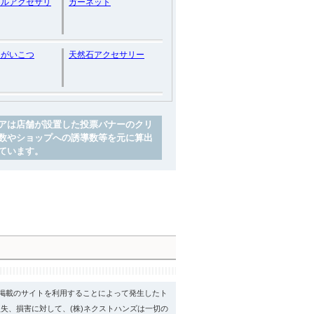
ナルアクセサリ
ガーネット
・がいこつ
天然石アクセサリー
アは店舗が設置した投票バナーのクリ
数やショップへの誘導数等を元に算出
ています。
psに掲載のサイトを利用することによって発生したト
失、損害に対して、(株)ネクストハンズは一切の