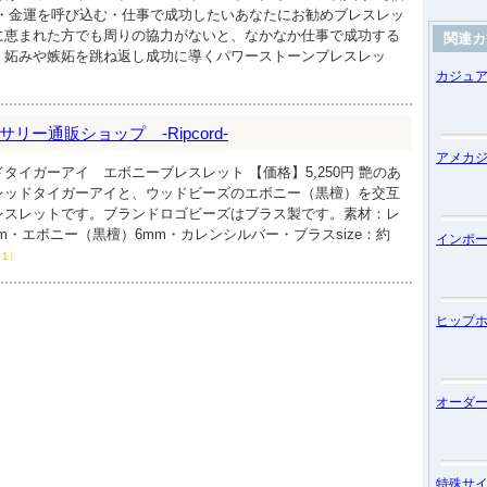
勝負運・金運を呼び込む・仕事で成功したいあなたにお勧めブレスレッ
に恵まれた方でも周りの協力がないと、なかなか仕事で成功する
関連カ
。妬みや嫉妬を跳ね返し成功に導くパワーストーンブレスレッ
カジュ
ー通販ショップ -Ripcord-
アメカ
タイガーアイ エボニーブレスレット 【価格】5,250円 艶のあ
レッドタイガーアイと、ウッドビーズのエボニー（黒檀）を交互
レスレットです。ブランドロゴビーズはブラス製です。素材：レ
m・エボニー（黒檀）6mm・カレンシルバー・ブラスsize：約
インポ
1）
ヒップ
オーダ
特殊サ