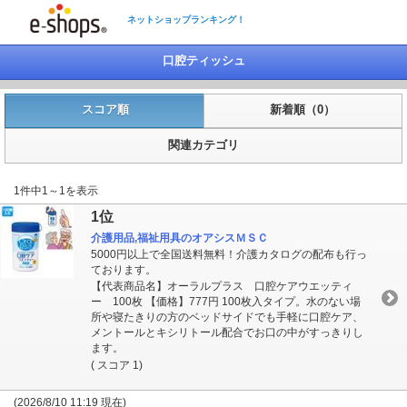
ネットショップランキング！
口腔ティッシュ
スコア順
新着順（0）
関連カテゴリ
1件中1～1を表示
1位
介護用品,福祉用具のオアシスＭＳＣ
5000円以上で全国送料無料！介護カタログの配布も行っ
ております。
【代表商品名】オーラルプラス 口腔ケアウエッティ
ー 100枚 【価格】777円 100枚入タイプ。水のない場
所や寝たきりの方のベッドサイドでも手軽に口腔ケア、
メントールとキシリトール配合でお口の中がすっきりし
ます。
( スコア 1)
(2026/8/10 11:19 現在)