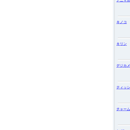
アニマ
キノコ
キリン
デジカ
ティッ
チャー