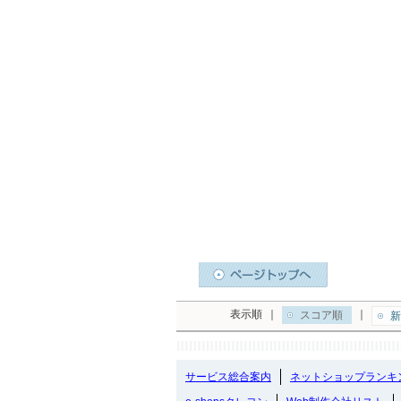
表示順
｜
｜
スコア順
新
サービス総合案内
ネットショップランキ