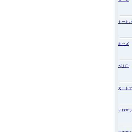
トート
キッズ
がま口
カード
アロマ