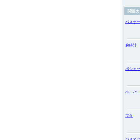
関連カ
パスケ
腕時計
ポシェ
ペーパ
ブタ
バスマ