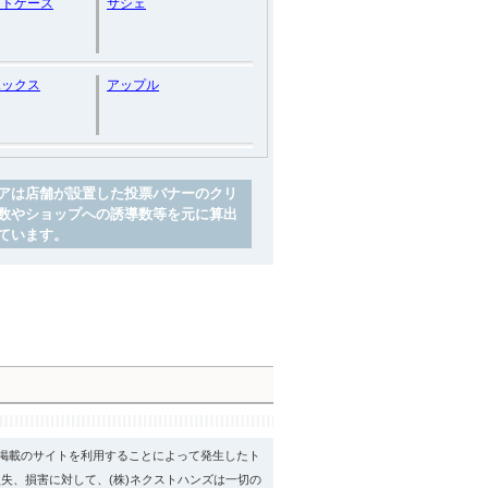
ットケース
サシェ
ボックス
アップル
アは店舗が設置した投票バナーのクリ
数やショップへの誘導数等を元に算出
ています。
psに掲載のサイトを利用することによって発生したト
失、損害に対して、(株)ネクストハンズは一切の