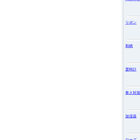
リボン
和柄
置時計
寒さ対
加湿器
ローズ