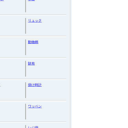
リュック
動物柄
財布
策
掛け時計
ワッペン
レジ袋