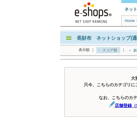
ネッ
Home
長財布 ネットショップ(通
表示順
｜
｜
スコア順
新
大
只今、こちらのカテゴリに
なお、こちらのカ
店舗登録（