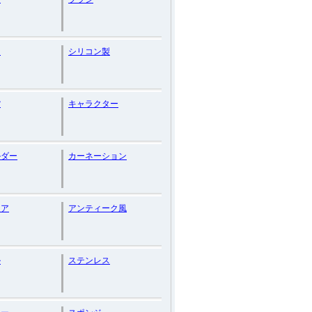
ー
シリコン製
貨
キャラクター
ルダー
カーネーション
リア
アンティーク風
ル
ステンレス