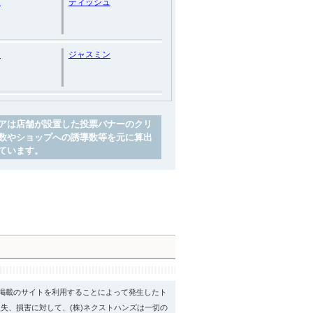
ン
ティッシュ
ド
ジャスミン
アは店舗が設置した投票バナーのクリ
数やショップへの誘導数等を元に算出
ています。
psに掲載のサイトを利用することによって発生したト
失、損害に対して、(株)ネクストハンズは一切の