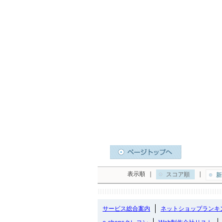
表示順
｜
｜
スコア順
新
サービス総合案内
ネットショップランキ