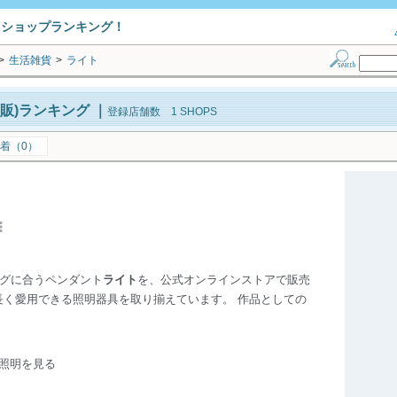
トショップランキング！
>
生活雑貨
>
ライト
販)ランキング
｜
登録店舗数 1 SHOPS
着（0）