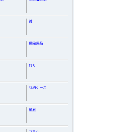
鍵
掃除用品
飾り
れ
収納ケース
磁石
ト
ブラシ