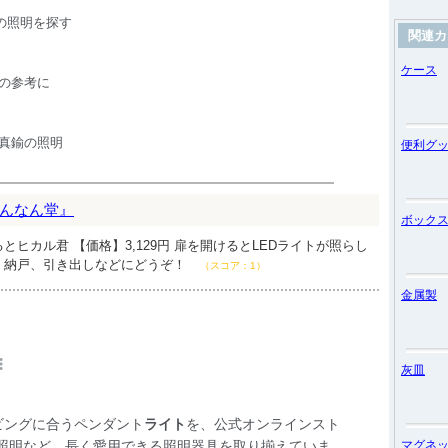
関連カ
ケース
便利グ
んなん堂』
ボック
とヒカル君 【価格】3,129円 扉を開けるとLEDライトが照らし
、納戸、引き出しなどにどうぞ！
（スコア：1）
金属製
灰皿
マグネ