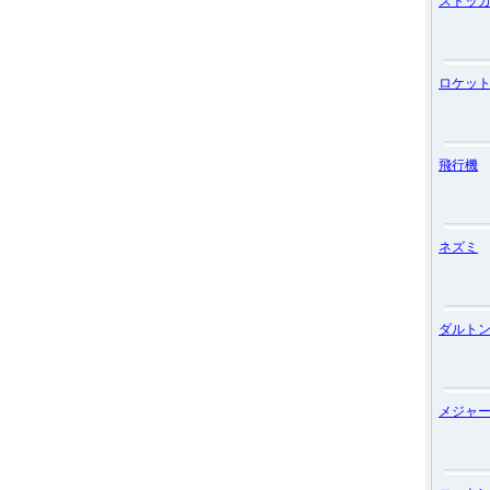
ストッ
ロケッ
飛行機
ネズミ
ダルト
メジャ