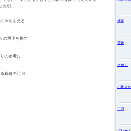
携帯
置物
水差し
小物入
手袋
プレー