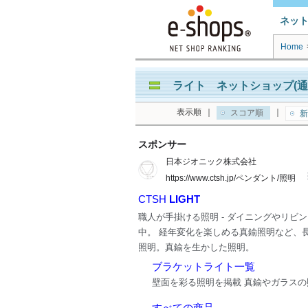
ネッ
Home
ライト ネットショップ(通
表示順
｜
｜
スコア順
新