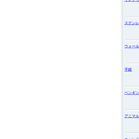
ステン
ウォー
手鏡
ペンギ
アニマ