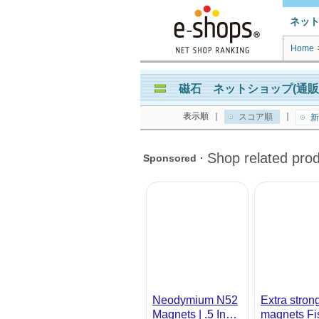
ネッ
Home
磁石 ネットショップ(通販
表示順
｜
｜
スコア順
新