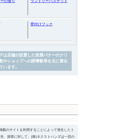
ダーの香り
ランドリーバスケット
プ
壁付けフック
アは店舗が設置した投票バナーのクリ
数やショップへの誘導数等を元に算出
ています。
psに掲載のサイトを利用することによって発生したト
失、損害に対して、(株)ネクストハンズは一切の