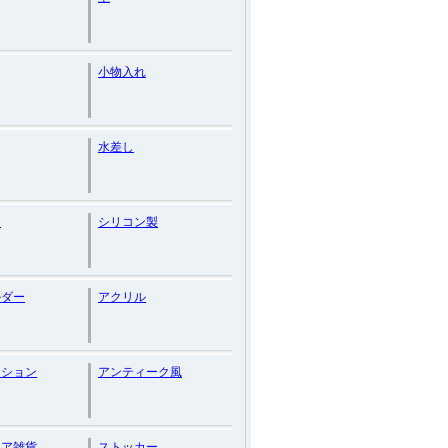
小物入れ
水差し
ジ
シリコン製
ルダー
アクリル
ーション
アンティーク風
リア雑貨
ストッカー