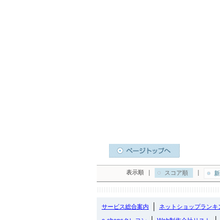
表示順
｜
｜
スコア順
新
サービス総合案内
ネットショップランキ