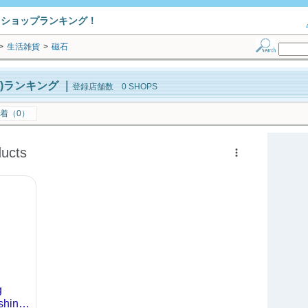
トショップランキング！
>
生活雑貨
>
磁石
)ランキング
｜
登録店舗数 0 SHOPS
着（0）