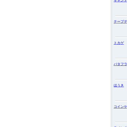
キャン
テープ
トカゲ
バタフ
ほうき
コイン