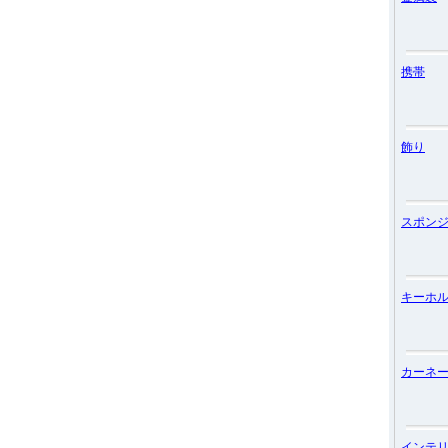
携帯
飾り
スポン
キーホ
カーネ
インテ