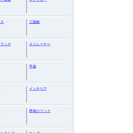
レス
三面鏡
ルフック
ストレーナー
手袋
ン
インテリア
ル
壁掛けフック