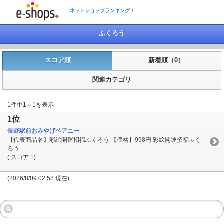
ネットショップランキング！
ふくろう
スコア順
新着順（0）
関連カテゴリ
1件中1～1を表示
1位
長野駅前おみやげベアニー
【代表商品名】彩絵開運招福ふくろう 【価格】998円 彩絵開運招福ふく
ろう
( スコア 1)
(2026/8/09 02:58 現在)