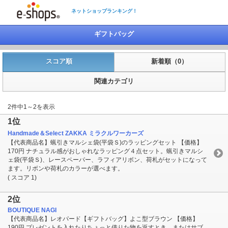
ネットショップランキング！
ギフトバッグ
スコア順
新着順（0）
関連カテゴリ
2件中1～2を表示
1位
Handmade＆Select ZAKKA ミラクルワーカーズ
【代表商品名】蝋引きマルシェ袋(平袋Ｓ)のラッピングセット 【価格】
170円 ナチュラル感がおしゃれなラッピング４点セット。蝋引きマルシ
ェ袋(平袋Ｓ)、レースペーパー、ラフィアリボン、荷札がセットになって
ます。リボンや荷札のカラーが選べます。
( スコア 1)
2位
BOUTIQUE NAGI
【代表商品名】レオパード【ギフトバッグ】よこ型ブラウン 【価格】
190円 プレゼントを入れたりちょっと借りた物を返すとき、またはサブ