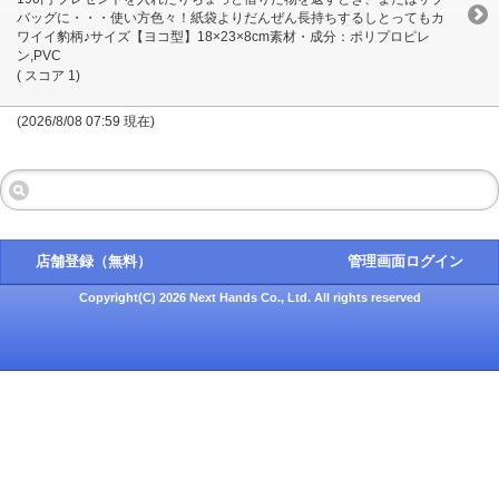
バッグに・・・使い方色々！紙袋よりだんぜん長持ちするしとってもカ
ワイイ豹柄♪サイズ【ヨコ型】18×23×8cm素材・成分：ポリプロピレ
ン,PVC
( スコア 1)
(2026/8/08 07:59 現在)
店舗登録（無料）
管理画面ログイン
Copyright(C) 2026 Next Hands Co., Ltd. All rights reserved