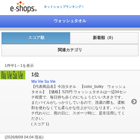
ネットショップランキング！
ウォッシュタオル
スコア順
新着順（0）
関連カテゴリ
1件中1～1を表示
1位
Wa Vie Sa Vie
【代表商品名】今治タオル 【color_bulky ウォッシュ
タオル】 【価格】525円 ウォッシュタオルは一辺34セン
チ程度で、毎日持ち歩くのにちょうどいい大きさです。
またパイルがしっかりしているので、洗濯の際も、柔軟
剤を使わなくても柔らかな仕上がりになります。ハンカ
チ代わりに、雨の日に、スポーツ時に、是非活用してく
ださい。
( スコア 1)
(2026/8/09 04:04 現在)