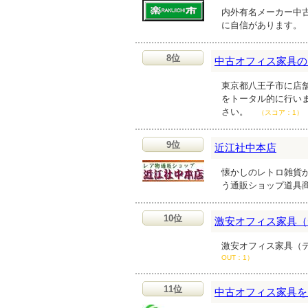
内外有名メーカー中
に自信があります。
8位
中古オフィス家具の
東京都八王子市に店
をトータル的に行い
さい。
（スコア：1）
9位
近江社中本店
懐かしのレトロ雑貨
う通販ショップ道具
10位
激安オフィス家具（
激安オフィス家具（
OUT：1）
11位
中古オフィス家具を