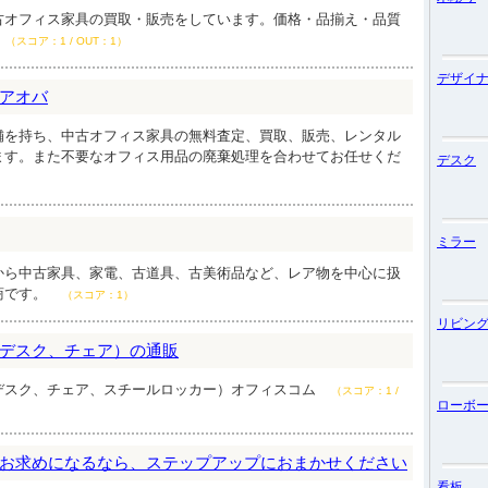
古オフィス家具の買取・販売をしています。価格・品揃え・品質
（スコア：1 / OUT：1）
デザイ
アオバ
舗を持ち、中古オフィス家具の無料査定、買取、販売、レンタル
ます。また不要なオフィス用品の廃棄処理を合わせてお任せくだ
デスク
ミラー
から中古家具、家電、古道具、古美術品など、レア物を中心に扱
商です。
（スコア：1）
リビン
デスク、チェア）の通販
デスク、チェア、スチールロッカー）オフィスコム
（スコア：1 /
ローボ
お求めになるなら、ステップアップにおまかせください
看板