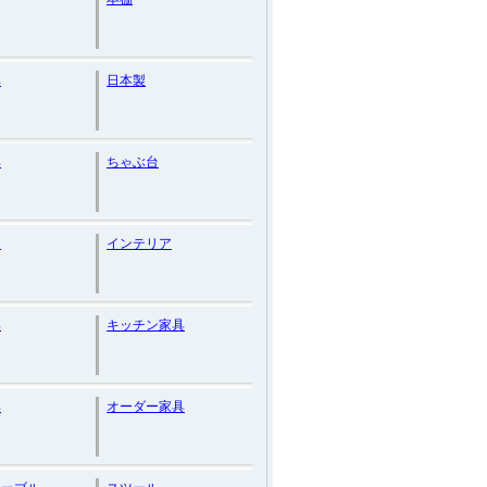
具
日本製
具
ちゃぶ台
ト
インテリア
具
キッチン家具
具
オーダー家具