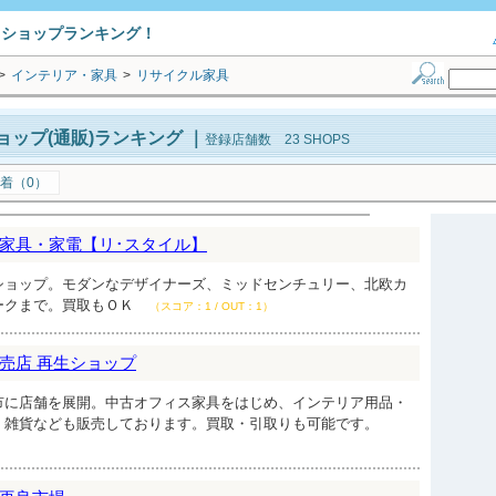
トショップランキング！
>
インテリア・家具
>
リサイクル家具
ップ(通販)ランキング
｜
登録店舗数 23 SHOPS
着（0）
家具・家電【リ･スタイル】
ショップ。モダンなデザイナーズ、ミッドセンチュリー、北欧カ
ークまで。買取もＯＫ
（スコア：1 / OUT：1）
売店 再生ショップ
市に店舗を展開。中古オフィス家具をはじめ、インテリア用品・
・雑貨なども販売しております。買取・引取りも可能です。