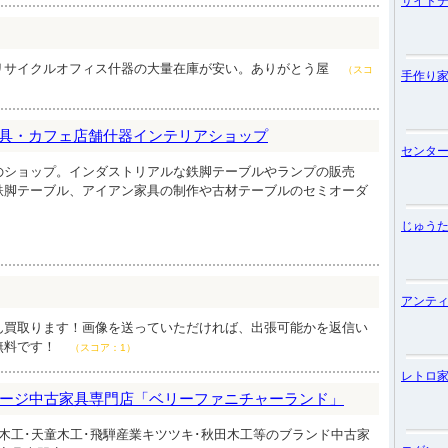
サイド
リサイクルオフィス什器の大量在庫が安い。ありがとう屋
（スコ
手作り
材家具・カフェ店舗什器インテリアショップ
センタ
のショップ。インダストリアルな鉄脚テーブルやランプの販売
鉄脚テーブル、アイアン家具の制作や古材テーブルのセミオーダ
）
じゅう
アンテ
ん買取ります！画像を送っていただければ、出張可能かを返信い
無料です！
（スコア：1）
レトロ
ージ中古家具専門店「ベリーファニチャーランド」
木工･天童木工･飛騨産業キツツキ･秋田木工等のブランド中古家