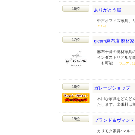
16位
ありがとう屋
中古オフィス家具、
ア：1）
17位
gleam麻布店 廃
麻布十番の廃材家具
インダストリアルな
ーも可能
（スコア：1
18位
ガレージショップ
不用な家具をどんど
たします。出張料は
19位
ブランド＆ヴィンテ
カリモク家具･マルニ