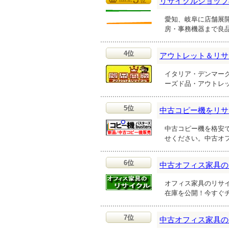
リサイクルショップ
愛知、岐阜に店舗展
房・事務機器まで良
4位
アウトレット＆リサ
イタリア・デンマー
ーズド品・アウトレ
5位
中古コピー機をリサ
中古コピー機を格安
せください。中古オ
6位
中古オフィス家具の
オフィス家具のリサ
在庫を公開！今すぐ
7位
中古オフィス家具の