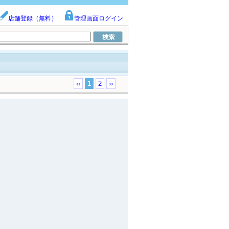
店舗登録（無料）
管理画面ログイン
‹‹
1
2
››