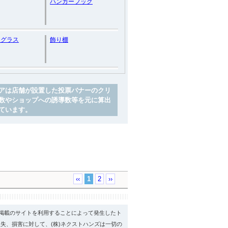
ハンガーフック
ドグラス
飾り棚
アは店舗が設置した投票バナーのクリ
数やショップへの誘導数等を元に算出
ています。
‹‹
1
2
››
psに掲載のサイトを利用することによって発生したト
失、損害に対して、(株)ネクストハンズは一切の