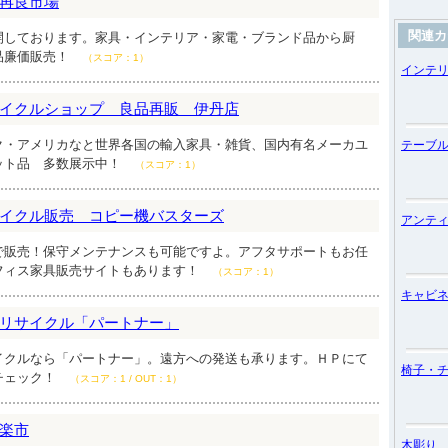
再良市場
関連カ
開しております。家具・インテリア・家電・ブランド品から厨
品廉価販売！
（スコア：1）
インテ
イクルショップ 良品再販 伊丹店
ク・アメリカなと世界各国の輸入家具・雑貨、国内有名メーカユ
テーブ
ット品 多数展示中！
（スコア：1）
イクル販売 コピー機バスターズ
アンテ
で販売！保守メンテナンスも可能ですよ。アフタサポートもお任
フィス家具販売サイトもあります！
（スコア：1）
キャビ
リサイクル「パートナー」
イクルなら「パートナー」。遠方への発送も承ります。ＨＰにて
椅子・
チェック！
（スコア：1 / OUT：1）
楽市
木彫り