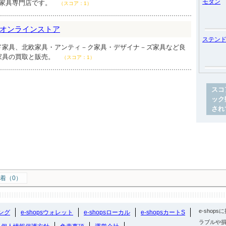
モダン
古家具専門店です。
（スコア：1）
オンラインストア
ステン
ド家具、北欧家具・アンティ－ク家具・デザイナ－ズ家具など良
家具の買取と販売。
（スコア：1）
スコ
ック
され
着（0）
e-sho
ング
e-shopsウォレット
e-shopsローカル
e-shopsカートS
ラブルや損