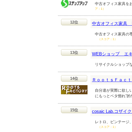
中古オフィス家具を
ア：1）
12位
中古オフィス家具 
中古オフィス家具の
（スコア：1）
13位
WEBショップ エ
リサイクルショップ
14位
ＲｏｏｔｓＦａｃｔ
自分達が実際に欲し
にもっとベタ惚れ”
15位
cosaic Lab.コザイ
レトロ、ビンテージ
（スコア：1）