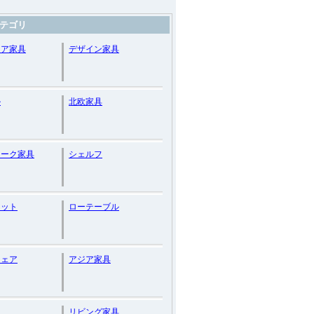
テゴリ
リア家具
デザイン家具
ル
北欧家具
ィーク家具
シェルフ
ネット
ローテーブル
チェア
アジア家具
リビング家具