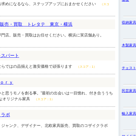
お求めになるなら、ステップアップにおまかせください
（スコ
収納家
販売・買取 トレタテ 東京・横浜
専門店。販売・買取はお任せください。横浜に実店舗あり。
木製家
キスパート
ならではの品揃えと激安価格で頑張ります
（スコア：1）
チェス
ｏｒｙ
民芸家
いと思うモノを創る事。“最初の出会いは一目惚れ、付き合ううち
的なオリジナル家具
（スコア：1）
輸入家
ク ラボ
、ジャンク、デザイナー、北欧家具販売、買取のコザイクラボ