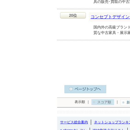
具の販売･買取の中
20位
コンセプトデザイン
国内外の高級ブラン
質な中古家具・展示
表示順
｜
｜
スコア順
新
サービス総合案内
ネットショップランキ