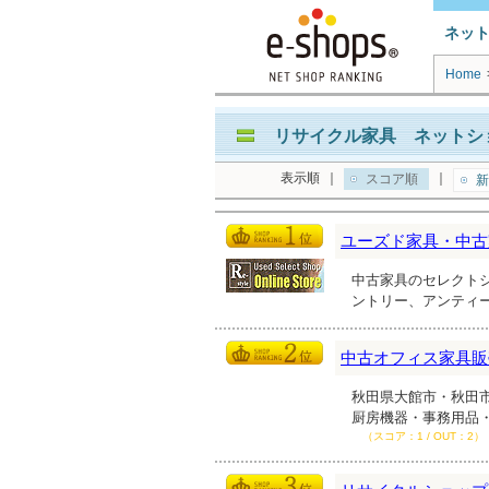
ネッ
Home
リサイクル家具 ネットショ
表示順
｜
｜
スコア順
新
ユーズド家具・中古
中古家具のセレクト
ントリー、アンティ
中古オフィス家具販
秋田県大館市・秋田
厨房機器・事務用品
（スコア：1 / OUT：2）