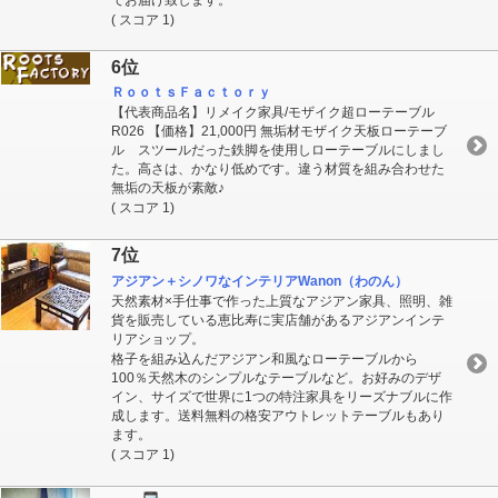
( スコア 1)
6位
ＲｏｏｔｓＦａｃｔｏｒｙ
【代表商品名】リメイク家具/モザイク超ローテーブル
R026 【価格】21,000円 無垢材モザイク天板ローテーブ
ル スツールだった鉄脚を使用しローテーブルにしまし
た。高さは、かなり低めです。違う材質を組み合わせた
無垢の天板が素敵♪
( スコア 1)
7位
アジアン＋シノワなインテリアWanon（わのん）
天然素材×手仕事で作った上質なアジアン家具、照明、雑
貨を販売している恵比寿に実店舗があるアジアンインテ
リアショップ。
格子を組み込んだアジアン和風なローテーブルから
100％天然木のシンプルなテーブルなど。お好みのデザ
イン、サイズで世界に1つの特注家具をリーズナブルに作
成します。送料無料の格安アウトレットテーブルもあり
ます。
( スコア 1)