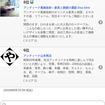
8位
アンティーク風無垢材～家具と雑貨の通販 Dea-Sirio
アンテイーク風無垢材のオリジナル家具と雑貨。ＳＨＯ
Ｐ什器、リフォーム、別注オーダーもご相談くださいま
せ。
関西のすぎ、ひのきを使った大人気のローテーブル。
「こんなの欲しかった」の声にお答えした使い勝手のよ
いデザインを多数ご用意。自社工房からの直送にて価格
以上の価値と感動をお届けいたします。
( スコア 1)
9位
アンティーク山本商店
昭和20年創業。生活アンティークを気軽に楽しんで頂き
たいとの想いより、営業。常時1500～2000点の品揃え。
和家具、箪笥、飾り棚、本棚、本箱、チェスト、ちゃぶ
台、机、テーブル、椅子、柱時計、照明、脚立、屏風、
食器、花瓶
( スコア 1)
(2026/8/09 02:56 現在)