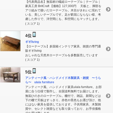
【代表商品名】無垢材の蟻組ローテーブル｜テーブル｜
家具工房 BritCraft 【価格】127,000円 天板と、脚部を
アリ組みで接いだローテーブル。木目がきれいに現れて
いる、美しいテーブルです。足が窮屈にならない様、考
慮した作りで、洋空間にも、和空間にもマッチします。
( スコア 1)
4位
ギギliving
【ローテーブル】多国籍インテリア家具、雑貨の専門通
販ギギliving
おしゃれな天然木ローテーブルを多数販売しています
( スコア 1)
5位
アンティーク風・ハンドメイド木製家具・雑貨 〜うら
ら〜 ulala furniture
アンティーク風、ハンドメイド家具ulala furniture。お部
屋に合う仕様で製作し、全国送料無料でお届けします。
無垢ひのきのローテーブル。棚付で、雑誌、新聞などは
下の棚で天板はすっきり。赤色や黒色もお選び頂け、他
にはない家具を提供しております。子供用家具、木製雑
貨や、セレクト雑貨なども取り扱っており、お手頃価格
でお届け致します。