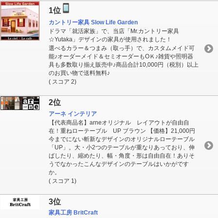
1位
カントリー家具 Slow Life Garden
ドラマ「就活家族」で、当店「Mr.カントリー家具
☆Yutaka」デザインの家具が使用されました！
選べるカラー＆つまみ（取っ手）で、カスタムメイド可
能♪オーダーメイド＆セミオーダーもOＫ♪雑貨や照明器
具も多数取り揃え販売中♪商品合計10,000円（税別）以上
のお買い物で送料無料♪
( スコア 2)
2位
アーネ インテリア
【代表商品名】arneオリジナル レイアウトが自由自
在！重ねローテーブル UP ブラウン 【価格】21,000円
今までにない斬新なデザインのオリジナルローテーブル
「UP」。大・小2つのテーブルが重なりあっており、伸
ばしたり、縮めたり、幅・角度・形は自由自在！ありそ
うでなかったこんなデザインのテーブルはいかがです
か。
( スコア 1)
3位
家具工房 BritCraft