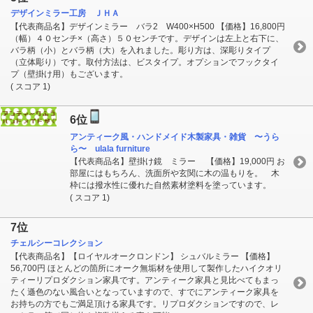
デザインミラー工房 ＪＨＡ
【代表商品名】デザインミラー バラ2 W400×H500 【価格】16,800円
（幅）４０センチ×（高さ）５０センチです。デザインは左上と右下に、
バラ柄（小）とバラ柄（大）を入れました。彫り方は、深彫りタイプ
（立体彫り）です。取付方法は、ビスタイプ。オプションでフックタイ
プ（壁掛け用）もございます。
( スコア 1)
6位
アンティーク風・ハンドメイド木製家具・雑貨 〜うら
ら〜 ulala furniture
【代表商品名】壁掛け鏡 ミラー 【価格】19,000円 お
部屋にはもちろん、洗面所や玄関に木の温もりを。 木
枠には撥水性に優れた自然素材塗料を塗っています。
( スコア 1)
7位
チェルシーコレクション
【代表商品名】【ロイヤルオークロンドン】 シュバルミラー 【価格】
56,700円 ほとんどの箇所にオーク無垢材を使用して製作したハイクオリ
ティーリプロダクション家具です。アンティーク家具と見比べてもまっ
たく遜色のない風合いとなっていますので、すでにアンティーク家具を
お持ちの方でもご満足頂ける家具です。リプロダクションですので、レ