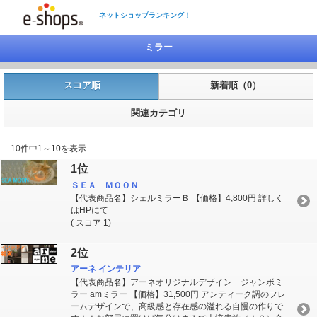
ネットショップランキング！
ミラー
スコア順
新着順（0）
関連カテゴリ
10件中1～10を表示
1位
ＳＥＡ ＭＯＯＮ
【代表商品名】シェルミラーＢ 【価格】4,800円 詳しく
はHPにて
( スコア 1)
2位
アーネ インテリア
【代表商品名】アーネオリジナルデザイン ジャンボミ
ラー amミラー 【価格】31,500円 アンティーク調のフレ
ームデザインで、高級感と存在感の溢れる自慢の作りで