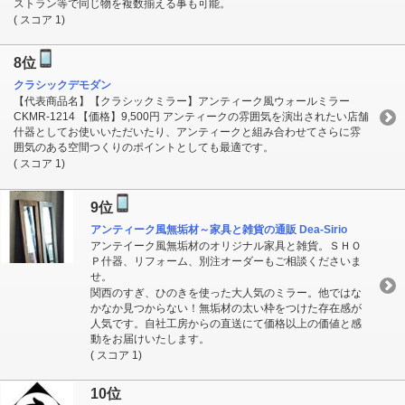
ストラン等で同じ物を複数揃える事も可能。
( スコア 1)
8位
クラシックデモダン
【代表商品名】【クラシックミラー】アンティーク風ウォールミラー
CKMR-1214 【価格】9,500円 アンティークの雰囲気を演出されたい店舗
什器としてお使いいただいたり、アンティークと組み合わせてさらに雰
囲気のある空間つくりのポイントとしても最適です。
( スコア 1)
9位
アンティーク風無垢材～家具と雑貨の通販 Dea-Sirio
アンテイーク風無垢材のオリジナル家具と雑貨。ＳＨＯ
Ｐ什器、リフォーム、別注オーダーもご相談くださいま
せ。
関西のすぎ、ひのきを使った大人気のミラー。他ではな
かなか見つからない！無垢材の太い枠をつけた存在感が
人気です。自社工房からの直送にて価格以上の価値と感
動をお届けいたします。
( スコア 1)
10位