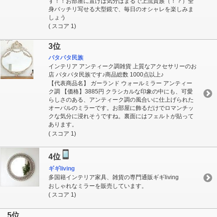
す！！お部屋に置けば気分はまるで上流貴族（！？）全
身バッチリ写せる大型鏡で、毎日のオシャレを楽しみま
しょう
( スコア 1)
3位
パタパタ民族
インテリア アンティーク調雑貨 上質なアクセサリーのお
店 パタパタ民族です♪商品総数 1000点以上♪
【代表商品名】 ガーランド ウォールミラー アンティー
ク調 【価格】3885円 クラシカルな印象の中にも、可愛
らしさのある、アンティーク調の風合いに仕上げられた
オーバルのミラーです。お部屋に飾るだけでロマンチッ
クな気分に浸れそうですね。裏面にはフェルトが貼って
あります。
( スコア 1)
4位
ギギliving
多国籍インテリア家具、雑貨の専門通販ギギliving
おしゃれなミラーを販売しています。
( スコア 1)
5位