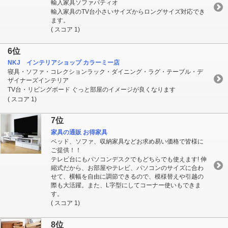
輸入家具ソファパティオ
輸入家具のTV台小さいサイズからロングサイズ対応でき
ます。
( スコア 1)
6位
NKJ インテリアショップ カラーミー店
寝具・ソファ・コレクションラック・ダイニング・ラグ・テーブル・デ
ザイナーズインテリア
TV台・リビングボード ぐっと部屋のイメージが良くなります
( スコア 1)
7位
家具の通販 お得家具
ベッド、ソファ、収納家具などお求め易い価格で皆様に
ご提供！！
テレビ台にもパソコンデスクでもどちらでも使えます! 伸
縮式だから、お部屋やテレビ、パソコンのサイズに合わ
せて、横幅を自由に調節できるので、模様替えや引越の
際も大活躍。また、L字型にしてコーナー使いもできま
す。
( スコア 1)
8位