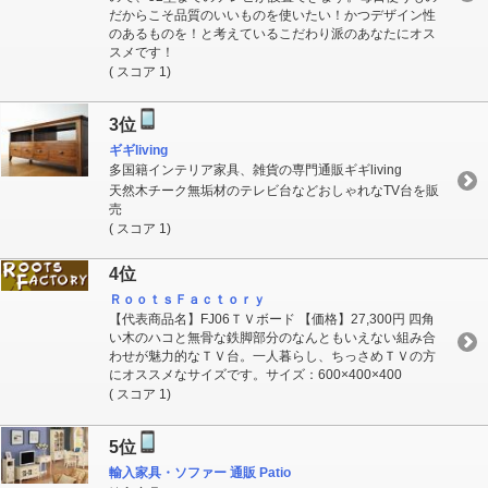
だからこそ品質のいいものを使いたい！かつデザイン性
のあるものを！と考えているこだわり派のあなたにオス
スメです！
( スコア 1)
3位
ギギliving
多国籍インテリア家具、雑貨の専門通販ギギliving
天然木チーク無垢材のテレビ台などおしゃれなTV台を販
売
( スコア 1)
4位
ＲｏｏｔｓＦａｃｔｏｒｙ
【代表商品名】FJ06ＴＶボード 【価格】27,300円 四角
い木のハコと無骨な鉄脚部分のなんともいえない組み合
わせが魅力的なＴＶ台。一人暮らし、ちっさめＴＶの方
にオススメなサイズです。サイズ：600×400×400
( スコア 1)
5位
輸入家具・ソファー 通販 Patio