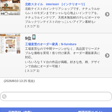
北欧スタイル interioori [インテリオーリ]
北欧テイストのインテリアショップです。ナチュラルか
らレトロモダンまでオシャレな心地よいインテリアを。
ナチュラルインテリア、天然木無垢材のテレビボードや
ブルックリンテイストのかっこいいアイアン素材も♪
( スコア 1)
9位
工場直営のオーダー家具：N-furniture
工場直営なので中間マージンがなく、高品質でリーズナ
ブルな価格を実現！造り付け家具、オーダー通販家具に
対応。
いろいろなＴＶ台の作品が掲載。好きな色、柄、デザイ
ンで自由にオーダー可能！
( スコア 1)
(2026/8/10 13:25 現在)