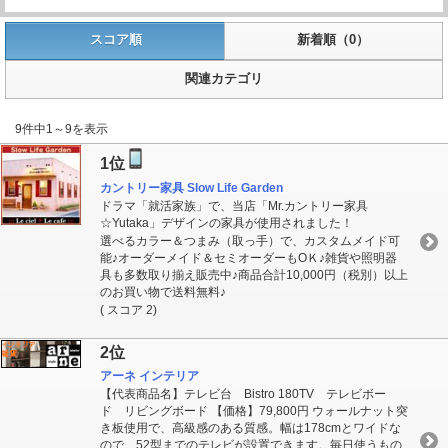
スコア順
新着順（0）
関連カテゴリ
9件中1～9を表示
1位
カントリー家具 Slow Life Garden
ドラマ「就活家族」で、当店「Mr.カントリー家具
☆Yutaka」デザインの家具が使用されました！
選べるカラー＆つまみ（取っ手）で、カスタムメイド可
能♪オーダーメイド＆セミオーダーもOＫ♪雑貨や照明器
具も多数取り揃え販売中♪商品合計10,000円（税別）以上
のお買い物で送料無料♪
( スコア 2)
2位
アーネ インテリア
【代表商品名】テレビ台 Bistro 180TV テレビボー
ド リビングボード 【価格】79,800円 ウォールナット突
き板使用で、高級感のある質感。幅は178cmとワイドな
ので、52型までのテレビが設置できます。毎日使うもの