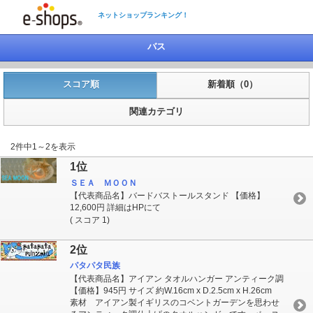
ネットショップランキング！
バス
スコア順
新着順（0）
関連カテゴリ
2件中1～2を表示
1位
ＳＥＡ ＭＯＯＮ
【代表商品名】バードバストールスタンド 【価格】
12,600円 詳細はHPにて
( スコア 1)
2位
パタパタ民族
【代表商品名】アイアン タオルハンガー アンティーク調
【価格】945円 サイズ 約W.16cm x D.2.5cm x H.26cm
素材 アイアン製イギリスのコベントガーデンを思わせ