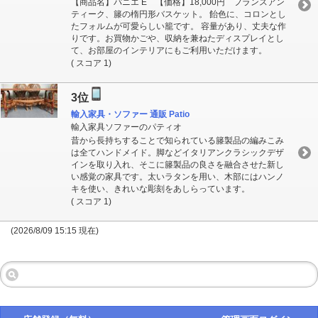
【商品名】パニエ E 【価格】18,000円 フランスアン
ティーク、籐の楕円形バスケット。 飴色に、コロンとし
たフォルムが可愛らしい籠です。 容量があり、丈夫な作
りです。お買物かごや、収納を兼ねたディスプレイとし
て、お部屋のインテリアにもご利用いただけます。
( スコア 1)
3位
輸入家具・ソファー 通販 Patio
輸入家具ソファーのパティオ
昔から長持ちすることで知られている籐製品の編みこみ
は全てハンドメイド。脚などイタリアンクラシックデザ
インを取り入れ、そこに籐製品の良さを融合させた新し
い感覚の家具です。太いラタンを用い、木部にはハンノ
キを使い、きれいな彫刻をあしらっています。
( スコア 1)
(2026/8/09 15:15 現在)