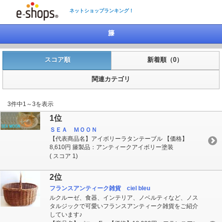
ネットショップランキング！
籐
スコア順
新着順（0）
関連カテゴリ
3件中1～3を表示
1位
ＳＥＡ ＭＯＯＮ
【代表商品名】アイボリーラタンテーブル 【価格】
8,610円 籐製品：アンティークアイボリー塗装
( スコア 1)
2位
フランスアンティーク雑貨 ciel bleu
ルクルーゼ、食器、インテリア、ノベルティなど、ノス
タルジックで可愛いフランスアンティーク雑貨をご紹介
しています♪