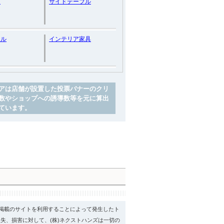
フ
サイドテーブル
ール
インテリア家具
アは店舗が設置した投票バナーのクリ
数やショップへの誘導数等を元に算出
ています。
psに掲載のサイトを利用することによって発生したト
失、損害に対して、(株)ネクストハンズは一切の