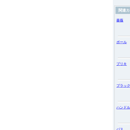
関連カ
薔薇
ポール
ブリキ
ブラッ
ハンド
バス