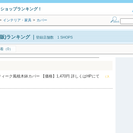
トショップランキング！
>
インテリア・家具
>
カバー
販)ランキング
｜
登録店舗数 1 SHOPS
着（0）
ィーク風植木鉢カバー 【価格】1,470円 詳しくはHPにて
（ス