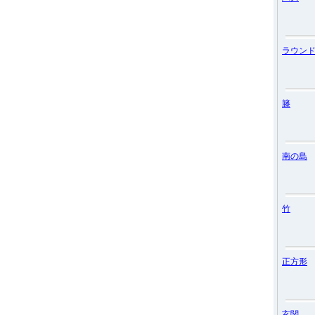
ラウン
籐
南の島
竹
正方形
玄関