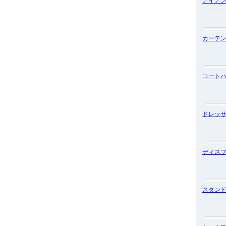
アイア
カーテ
コート
ドレッ
ディス
スタン