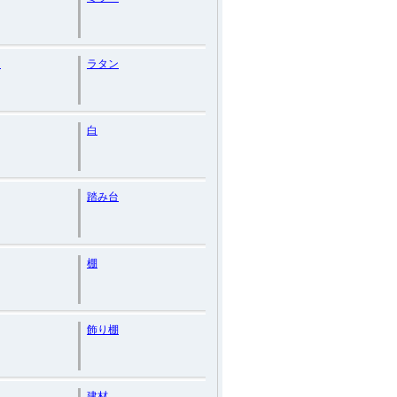
ド
ラタン
白
踏み台
棚
飾り棚
建材