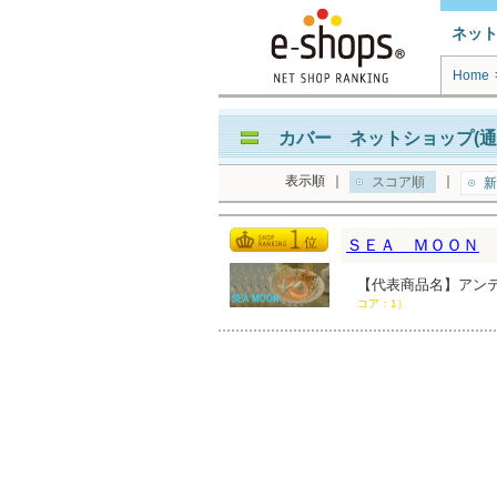
ネッ
Home
カバー ネットショップ(通
表示順
｜
｜
スコア順
新
ＳＥＡ ＭＯＯＮ
【代表商品名】アンテ
コア：1）