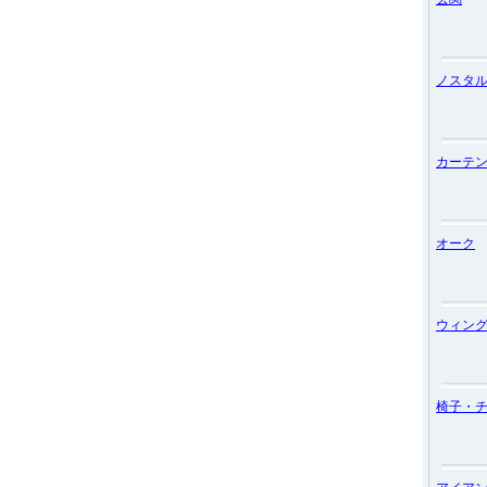
ノスタ
カーテ
オーク
ウィン
椅子・