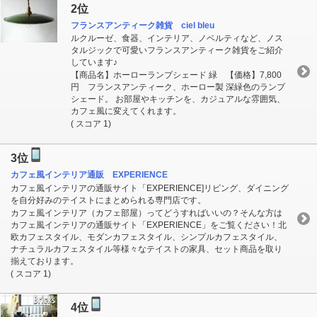
2位
フランスアンティーク雑貨 ciel bleu
ルクルーゼ、食器、インテリア、ノベルティなど、ノス
タルジックで可愛いフランスアンティーク雑貨をご紹介
しています♪
【商品名】ホーローランプシェード 緑 【価格】7,800
円 フランスアンティーク、ホーロー製 深緑色のランプ
シェード。 お部屋やキッチンを、カジュアルな雰囲気、
カフェ風に変えてくれます。
( スコア 1)
3位
カフェ風インテリア通販 EXPERIENCE
カフェ風インテリアの通販サイト「EXPERIENCE]リビング、ダイニング
を自分好みのテイストにまとめられる専門店です。
カフェ風インテリア（カフェ部屋）ってどうすればいいの？そんな方は
カフェ風インテリアの通販サイト「EXPERIENCE」をご覧ください！北
欧カフェスタイル、モダンカフェスタイル、シンプルカフェスタイル、
ナチュラルカフェスタイル等様々なテイストの家具、セット商品を取り
揃えております。
( スコア 1)
4位