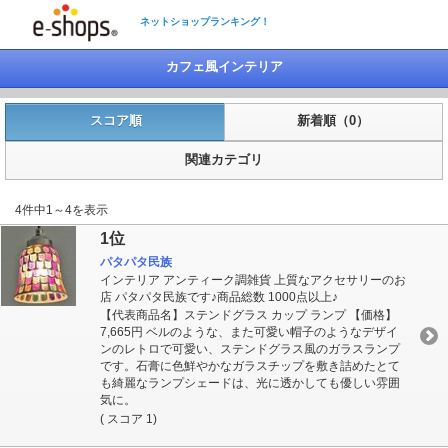
ネットショップランキング！
カフェ風インテリア
スコア順
新着順（0）
関連カテゴリ
4件中1～4を表示
1位
パタパタ民族
インテリア アンティーク調雑貨 上質なアクセサリーのお
店 パタパタ民族です♪商品総数 1000点以上♪
【代表商品名】ステンドグラス カップ ランプ 【価格】
7,665円 ベルのような、また可愛い帽子のようなデザイ
ンのレトロで可愛い、ステンドグラス風のガラスランプ
です。石膏に色鮮やかなガラスチップを敷き詰めたとて
も綺麗なランプシェードは、光に透かしても優しい雰囲
気に。
( スコア 1)