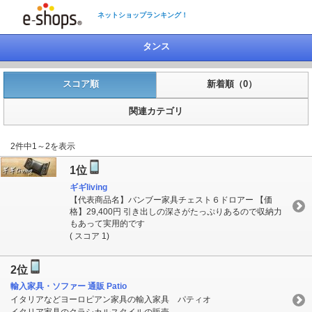
ネットショップランキング！
タンス
スコア順
新着順（0）
関連カテゴリ
2件中1～2を表示
1位
ギギliving
【代表商品名】バンブー家具チェスト６ドロアー 【価
格】29,400円 引き出しの深さがたっぷりあるので収納力
もあって実用的です
( スコア 1)
2位
輸入家具・ソファー 通販 Patio
イタリアなどヨーロピアン家具の輸入家具 パティオ
イタリア家具のクラシカルスタイルの販売