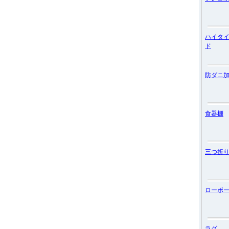
ハイタ
ド
防ダニ
食器棚
三つ折
ローボ
ラグ