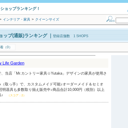
トショップランキング！
>
インテリア・家具
>
クイーンサイズ
ップ(通販)ランキング
｜
登録店舗数 1 SHOPS
着（0）
ife Garden
、当店「Mr.カントリー家具☆Yutaka」デザインの家具が使用さ
み（取っ手）で、カスタムメイド可能♪オーダーメイド＆セミオ
照明器具も多数取り揃え販売中♪商品合計10,000円（税別）以上
料♪
（スコア：2）