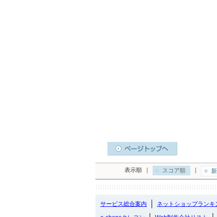
表示順
｜
｜
スコア順
新
サービス総合案内
ネットショップランキ