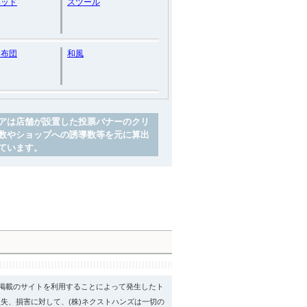
ベッド
スツール
ー布団
和風
アは店舗が設置した投票バナーのクリ
数やショップへの誘導数等を元に算出
ています。
psに掲載のサイトを利用することによって発生したト
失、損害に対して、(株)ネクストハンズは一切の