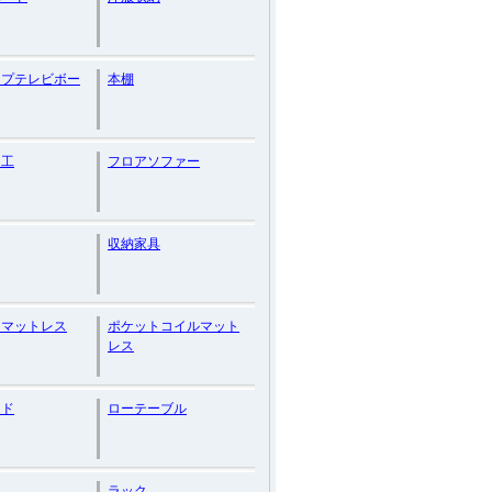
イプテレビボー
本棚
加工
フロアソファー
収納家具
りマットレス
ポケットコイルマット
レス
ード
ローテーブル
ラック