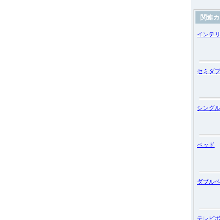
関連カ
インテ
セミダ
シング
ベッド
ダブル
テレビ