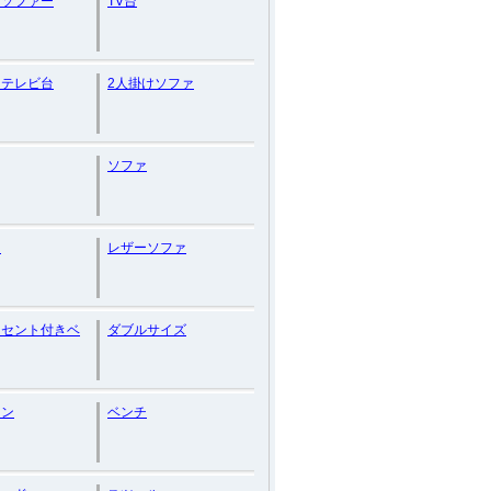
ーソファー
TV台
ーテレビ台
2人掛けソファ
ソファ
ト
レザーソファ
ンセント付きベ
ダブルサイズ
マン
ベンチ