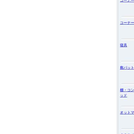
コーナ
コーナ
寝具
敷パッ
棚・コ
ッド
オット