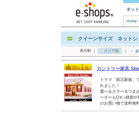
ネッ
Home
クイーンサイズ ネットショ
表示順
｜
｜
スコア順
新
カントリー家具 Slow L
ドラマ「就活家族」で
れました！
選べるカラー＆つま
ーダーもOＫ♪雑貨や
のお買い物で送料無