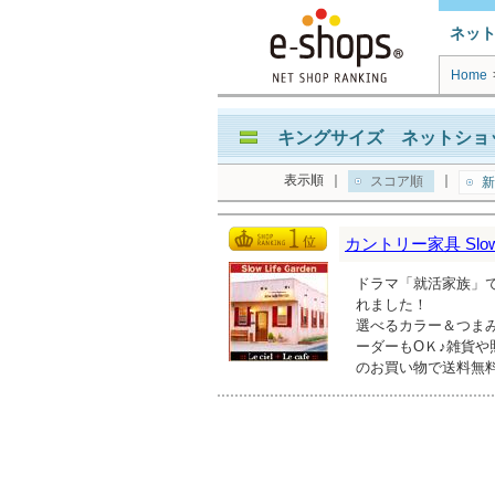
ネッ
Home
キングサイズ ネットショッ
表示順
｜
｜
スコア順
新
カントリー家具 Slow L
ドラマ「就活家族」で
れました！
選べるカラー＆つま
ーダーもOＫ♪雑貨や
のお買い物で送料無