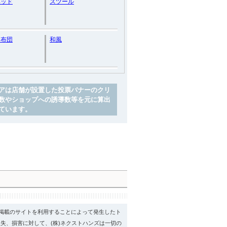
ベッド
スツール
ー布団
和風
アは店舗が設置した投票バナーのクリ
数やショップへの誘導数等を元に算出
ています。
psに掲載のサイトを利用することによって発生したト
失、損害に対して、(株)ネクストハンズは一切の