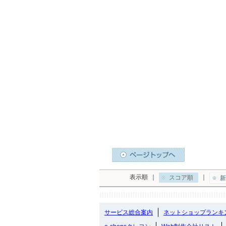
表示順
｜
｜
スコア順
新
サービス総合案内
ネットショップランキ