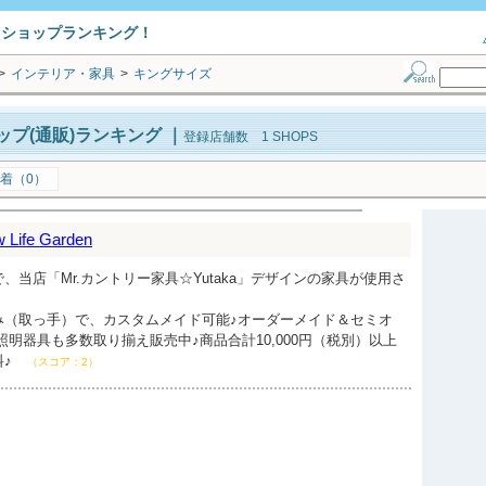
トショップランキング！
>
インテリア・家具
>
キングサイズ
プ(通販)ランキング
｜
登録店舗数 1 SHOPS
着（0）
ife Garden
、当店「Mr.カントリー家具☆Yutaka」デザインの家具が使用さ
み（取っ手）で、カスタムメイド可能♪オーダーメイド＆セミオ
照明器具も多数取り揃え販売中♪商品合計10,000円（税別）以上
料♪
（スコア：2）