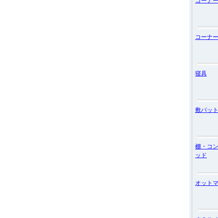
コーナ
コーナ
寝具
敷パッ
棚・コ
ッド
オット