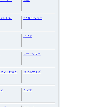
ーソファー
TV台
ーテレビ台
2人掛けソファ
ソファ
ト
レザーソファ
ンセント付きベ
ダブルサイズ
マン
ベンチ