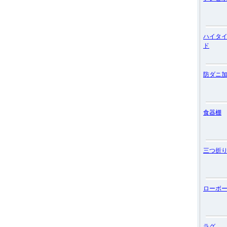
ハイタ
ド
防ダニ
食器棚
三つ折
ローボ
ラグ