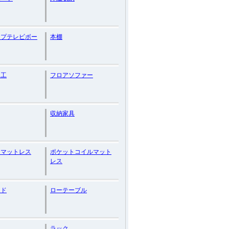
イプテレビボー
本棚
加工
フロアソファー
収納家具
りマットレス
ポケットコイルマット
レス
ード
ローテーブル
ラック