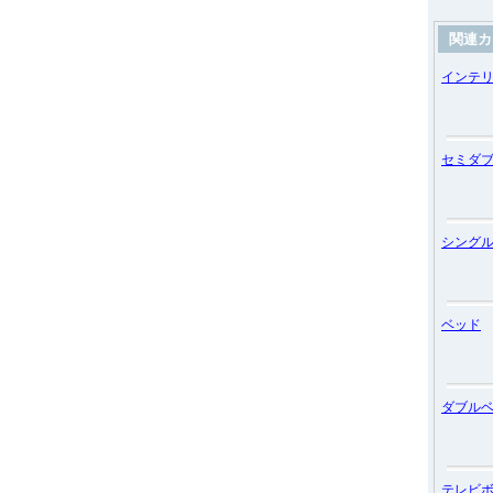
関連カ
インテ
セミダ
シング
ベッド
ダブル
テレビ