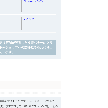
ン
サルエルパンツ
ル
Vネック
アは店舗が設置した投票バナーのクリ
数やショップへの誘導数等を元に算出
ています。
psに掲載のサイトを利用することによって発生したト
失、損害に対して、(株)ネクストハンズは一切の