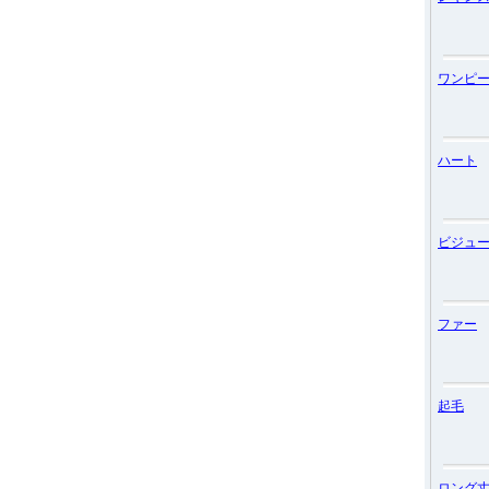
ワンピ
ハート
ビジュ
ファー
起毛
ロング