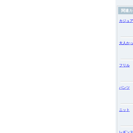
関連カ
カジュ
大人か
フリル
パンツ
ニット
レギン