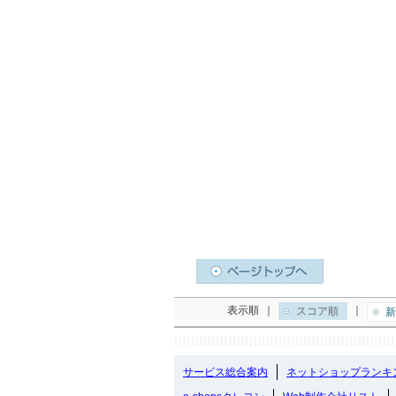
表示順
｜
｜
スコア順
新
サービス総合案内
ネットショップランキ