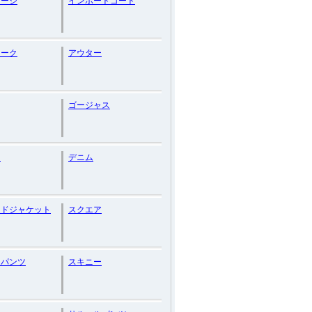
テージ
インポートコート
ィーク
アウター
ゴージャス
ン
デニム
ードジャケット
スクエア
ーパンツ
スキニー