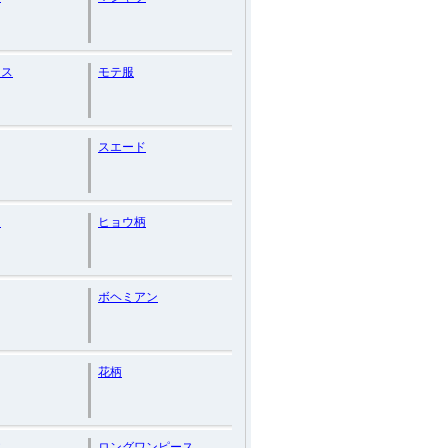
ース
モテ服
スエード
ー
ヒョウ柄
ボヘミアン
花柄
丈
ロングワンピース