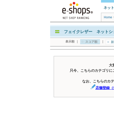
ネッ
Home
フェイクレザー ネットショ
表示順
｜
｜
スコア順
新
大
只今、こちらのカテゴリに
なお、こちらのカ
店舗登録（