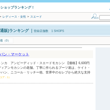
トショップランキング！
>
レディース・女性
>
スエード
通販)ランキング
｜
登録店舗数 1 SHOPS
着（0）
パン・マーケット
ンカ アンビーディッド・スエードモカシン 【価格】6,600円
ディアンモカシンの老舗。丁寧に作られるブーツ達は、ケイト・
ーハン、ニコール・リッチー他、世界中のセレブから絶大な支持
コア：1）