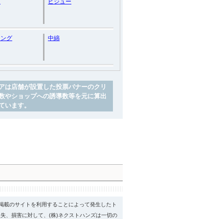
柄
ビジュー
リング
中綿
アは店舗が設置した投票バナーのクリ
数やショップへの誘導数等を元に算出
ています。
psに掲載のサイトを利用することによって発生したト
失、損害に対して、(株)ネクストハンズは一切の