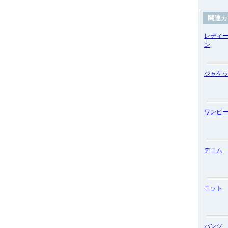
関連カ
レディ
ン
ジャケ
ワンピ
デニム
ニット
パンツ