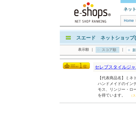
ネッ
Home
スエード ネットショップ(
表示順
｜
｜
スコア順
新
セレブスタイルジャ
【代表商品名】ミネト
ハンドメイドのイン
モス、リンジー・ロ
を得ています。
（ス