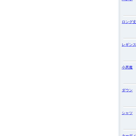
ロング
レギン
小悪魔
ダウン
シャツ
カーデ