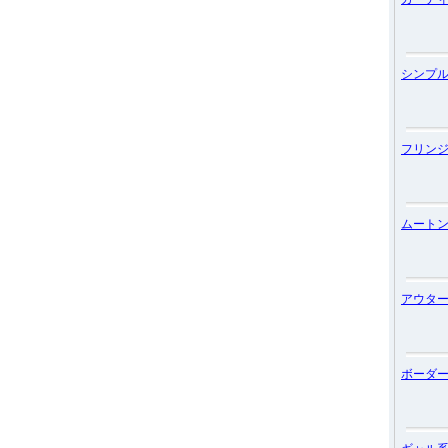
シンプ
フリン
ムート
アウタ
ボーダ