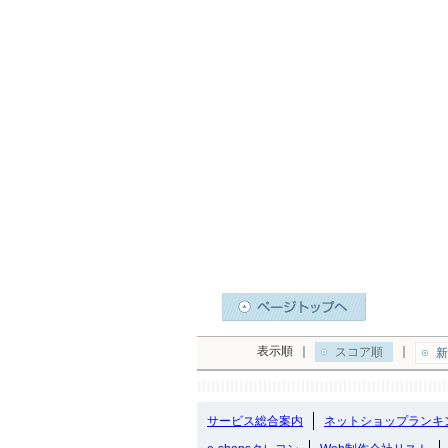
表示順
｜
｜
スコア順
新
サービス総合案内
ネットショップランキ