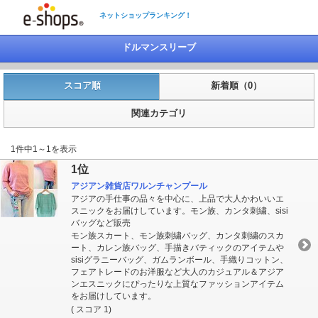
ネットショップランキング！
ドルマンスリーブ
スコア順
新着順（0）
関連カテゴリ
1件中1～1を表示
1位
アジアン雑貨店ワルンチャンプール
アジアの手仕事の品々を中心に、上品で大人かわいいエ
スニックをお届けしています。モン族、カンタ刺繍、sisi
バッグなど販売
モン族スカート、モン族刺繍バッグ、カンタ刺繍のスカ
ート、カレン族バッグ、手描きバティックのアイテムや
sisiグラニーバッグ、ガムランボール、手織りコットン、
フェアトレードのお洋服など大人のカジュアル＆アジア
ンエスニックにぴったりな上質なファッションアイテム
をお届けしています。
( スコア 1)