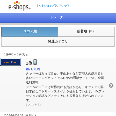
ネットショップランキング！
トレーナー
スコア順
新着順（0）
関連カテゴリ
1件中1～1を表示
1位
RNA FUN
きゃりーぱみゅぱみゅ、平山あやなど芸能人の愛用者も
多いジーニングカジュアルRNAの通販サイトです。全国
送料無料。
デニムの加工には世界的にも定評があり、キッチェで非
日常的なストリートスタイルを提案しています。TV,ファ
ッション雑誌などメディアにも多数取り上げられていま
す。
( スコア 1)
(2026/8/09 21:10 現在)