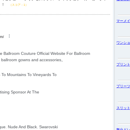
！！
（スコア：1）
マーメ
ワンシ
プリン
プリー
スリッ
舞台ド