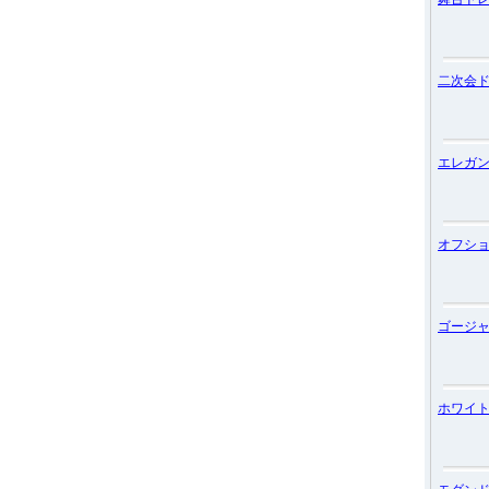
二次会
エレガ
オフシ
ゴージ
ホワイ