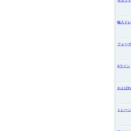
モダン
輸入ド
フォー
Aライン
およば
トレー