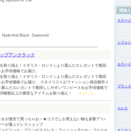
関連カ
ステー
シフォ
ップアンクラック
カラー
ピを取り揃え！イギリス・ロンドンより選んだエレガントで着回
をお手頃価格でお届け。
ピを取り揃え！イギリス・ロンドンより選んだエレガントで着回
をお手頃価格でお届け。 スタイリストがファッション発信都市イ
ブラッ
り選んだエレガントで着回ししやすいワンピースをお手頃価格で
00種類以上の豊富なアイテムを取り揃え！
（スコア：1）
ドレス
スをが激安で買っちゃお～★ココでしか買えない物も多数アリ♪
ヤーが選ぶドレスショップ
ディビジュー・プリンセスドレス・フィッシュテール・ゴージャ
セミロ