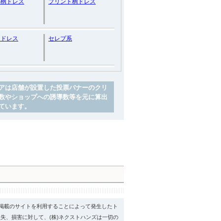
ル柄ドレス
プリント柄ドレス
ードレス
セレブ系
アは店舗が設置した投票バナーのクリ
数やショップへの誘導数等を元に算出
ています。
psに掲載のサイトを利用することによって発生したト
失、損害に対して、(株)ネクストハンズは一切の