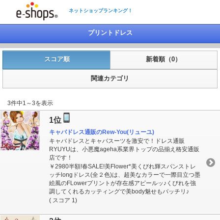
ネットショップランキング！
プリントドレス
スコア順
新着順（0）
関連カテゴリ
3件中1～3を表示
1位
キャバドレス通販のRew-You(リューユ)
キャバドレスとキャバスーツを激安で！ドレス通販
RYUYUは、小悪魔ageha系業界トップの品揃え格安通販
店です！
￥2980半額!春SALE!美Flower*美くびれ輝スパンストレ
ッチlongドレス(全２色)は、超美なカラーで一際目立つ墨
絵風のFLowerプリントが存在感アピールッ♪くびれを強
調してくれるカッティングで美body魅せもバッチリ♪
( スコア 1)