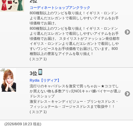
2位
コーディネートショップアンクラック
800種類以上のワンピを取り揃え！イギリス・ロンドン
より選んだエレガントで着回ししやすいアイテムをお手
頃価格でお届け。
800種類以上のワンピを取り揃え！イギリス・ロンドン
より選んだエレガントで着回ししやすいアイテムをお手
頃価格でお届け。 スタイリストがファッション発信都市
イギリス・ロンドンより選んだエレガントで着回ししや
すいワンピースをお手頃価格でお届けしています。800
種類以上の豊富なアイテムを取り揃え！
( スコア 1)
3位
Rydia【リディア】
流行りのキャバドレスを激安で買っちゃお～★ココでし
か買えない物も多数アリ♪元NO1キャバ嬢バイヤーが選ぶ
ドレスショップ
激安ドレス～キャンディビジュー・プリンセスドレス・
フィッシュテール・ゴージャスドレスまで取扱中！！
( スコア 1)
(2026/8/09 18:23 現在)