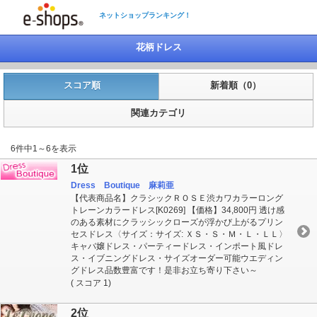
ネットショップランキング！
花柄ドレス
スコア順
新着順（0）
関連カテゴリ
6件中1～6を表示
1位
Dress Boutique 麻莉亜
【代表商品名】クラシックＲＯＳＥ渋カワカラーロング
トレーンカラードレス[K0269] 【価格】34,800円 透け感
のある素材にクラッシックローズが浮かび上がるプリン
セスドレス〈サイズ：サイズ: ＸＳ・Ｓ・Ｍ・Ｌ・ＬＬ〉
キャバ嬢ドレス・パーティードレス・インポート風ドレ
ス・イブニングドレス・サイズオーダー可能ウエディン
グドレス品数豊富です！是非お立ち寄り下さい～
( スコア 1)
2位