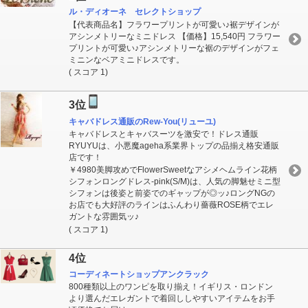
ル・ディオーネ セレクトショップ
【代表商品名】フラワープリントが可愛い♪裾デザインが
アシンメトリーなミニドレス 【価格】15,540円 フラワー
プリントが可愛い♪アシンメトリーな裾のデザインがフェ
ミニンなベアミニドレスです。
( スコア 1)
3位
キャバドレス通販のRew-You(リューユ)
キャバドレスとキャバスーツを激安で！ドレス通販
RYUYUは、小悪魔ageha系業界トップの品揃え格安通販
店です！
￥4980美脚攻めでFlowerSweetなアシメヘムライン花柄
シフォンロングドレス-pink(S/M)は、人気の脚魅せミニ型
シフォンは後姿と前姿でのギャップが◎ッ♪ロングNGの
お店でも大好評のラインはふんわり薔薇ROSE柄でエレ
ガントな雰囲気ッ♪
( スコア 1)
4位
コーディネートショップアンクラック
800種類以上のワンピを取り揃え！イギリス・ロンドン
より選んだエレガントで着回ししやすいアイテムをお手