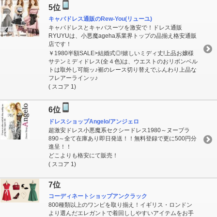
5位
キャバドレス通販のRew-You(リューユ)
キャバドレスとキャバスーツを激安で！ドレス通販
RYUYUは、小悪魔ageha系業界トップの品揃え格安通販
店です！
￥1980半額SALE>結婚式◎!嬉しいミディ丈!上品お嬢様
サテンミディドレス(全４色)は、ウエストのおリボンベル
トは取外し可能ッ♪裾のレース切り替えでふんわり上品な
フレアーラインッ♪
( スコア 1)
6位
ドレスショップAngelo/アンジェロ
超激安ドレス小悪魔系セクシードレス1980～ヌーブラ
890～全て在庫あり即日発送！！無料登録で更に500円分
進呈！！
どこよりも格安にて販売！
( スコア 1)
7位
コーディネートショップアンクラック
800種類以上のワンピを取り揃え！イギリス・ロンドン
より選んだエレガントで着回ししやすいアイテムをお手