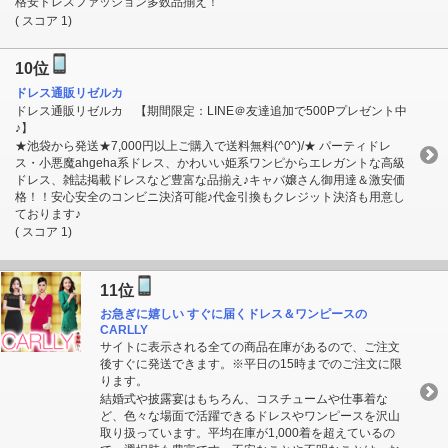
格安ドレスファッション多数品揃え！
( スコア 1)
10位
ドレス通販リゼルカ
ドレス通販リゼルカ 【期間限定：LINE＠友達追加で500Pプレゼント中
♪】
★池袋から発送★7,000円以上ご購入で送料無料(^0^)/★ パーティドレ
ス・小悪魔ahgeha系ドレス、かわいい姫系ワンピからエレガントな高級
ドレス、雑誌掲載ドレスなど豊富な品揃え♪キャバ嬢さん御用達＆激安価
格！！安心安全のコンビニ決済可能♪代金引換もクレジット決済も用意し
ております♪
( スコア 1)
11位
お急ぎに嬉しい すぐに届くドレス＆ワンピースの
CARLLY
サイトに表示される全ての商品在庫があるので、ご注文
後すぐに発送できます。※平日の15時までのご注文に限
ります。
結婚式や披露宴はもちろん、コスチュームや仕事着な
ど、色々な場面で活躍できるドレスやワンピースを沢山
取り扱っています。平均在庫が1,000着を超えているの