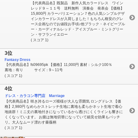
【代表商品名】既製品 新作人気カラードレス ワイン
レッド９～１１号 送料無料 演奏会 発表会 【価格】
15,800円 カラーバリエーション７色の人気シンプルデザ
インカラードレスが入荷しました！もちろん格安のグレ
ース企画なのでお値段お手頃♪他ブラック・ネイビーブル
ー・カーディナルレッド・アイスブルー・ミントグリー
ン・サフランイエロー
( スコア 1)
3位
Fantasy Dress
【代表商品名】fs09695pk 【価格】11,000円 素材：シルク100％
裏地：有り サイズ：9～11号
( スコア 1)
4位
ドレス・カラコン専門店 Marriage
【代表商品名】咲き誇るローズ模様が大人な雰囲気 ロングドレス 【価
格】2,980円 なめらかストレッチ生地に裏地も柔らかネット生地で着心
地抜群！ミニ丈の裏地付きになっているから透けにくくラインも響きに
くくなっています。 お腹は無地切替になっていて細見せ効果もバッチ
リ。大人なムード漂わす薔薇柄
( スコア 1)