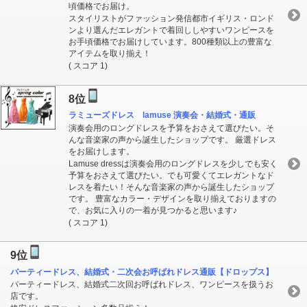
頃価格でお届け。
スタイリストがファッション発信都市イギリス・ロンド
ンより選んだエレガントで着回ししやすいワンピースを
お手頃価格でお届けしています。800種類以上の豊富な
アイテムを取り揃え！
( スコア 1)
8位
ラミューズドレス lamuse 演奏会・結婚式・通販
演奏会用のロングドレスを予算をおさえて選びたい。そ
んな音楽家の声から誕生したショップです。 厳選ドレス
をお届けします。
Lamuse dressは演奏会用のロングドレスを少しでも安く
予算をおさえて選びたい。でも可愛くてエレガントなド
レスを着たい！そんな音楽家の声から誕生したショップ
です。 豊富なカラー・デザインを取り揃えておりますの
で、お気に入りの一着が見つかると思います♪
( スコア 1)
9位
パーティードレス、結婚式・二次会お呼ばれドレス通販【ドロップス】
パーティードレス、結婚式二次回お呼ばれドレス、ワンピースを扱うお
店です。