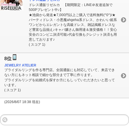
ドレス通販リゼルカ 【期間限定：LINE＠友達追加で
500Pプレゼント中♪】
★池袋から発送★7,000円以上ご購入で送料無料(^0^)/★
パーティドレス・小悪魔ahgeha系ドレス、かわいい姫系
ワンピからエレガントな高級ドレス、雑誌掲載ドレスな
ど豊富な品揃え♪キャバ嬢さん御用達＆激安価格！！安心
安全のコンビニ決済可能♪代金引換もクレジット決済も用
意しております♪
( スコア 1)
8位
JEWELRY ATELIER
ブライダルリングを作る専門店。全国通販にも対応していて、来店でき
ない方にもネット相談で細かな部分まで丁寧に作ります。
ブライダルリングを結婚式を探すか方にもしっていただきたいと思って
います。
( スコア 1)
(2026/8/07 18:38 現在)