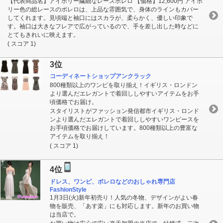
【代表商品名】アイボリー繊細なレースボレロ 【価格】12,600円 アイボ
リー色の総レースのボレロは、上品な雰囲気で、身体のラインもカバー
してくれます。見頃端と袖口にはスカラが、柔らかく、優しい印象で
す。袖口は大きなフレアで広がっているので、手を差し出した時などに
とてもきれいに映えます。
( スコア 1)
3位
コーディネートショップアンクラック
800種類以上のワンピを取り揃え！イギリス・ロンドン
より選んだエレガントで着回ししやすいアイテムをお手
頃価格でお届け。
スタイリストがファッション発信都市イギリス・ロンド
ンより選んだエレガントで着回ししやすいワンピースを
お手頃価格でお届けしています。800種類以上の豊富な
アイテムを取り揃え！
( スコア 1)
4位
ドレス、ワンピ、ボレロなどのおしゃれ専門店
FashionStyle
1月3日(火)新年初売り！人気の冬物、デザインがよい春
物を販売、「あす楽」にも対応します。新年のお買い物
は当店で。