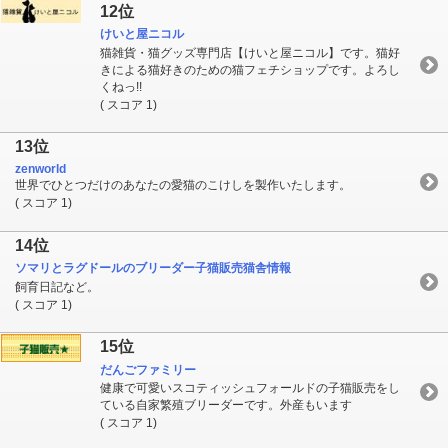
12位
けいと屋ニコル
猫雑貨・猫グッズ専門店【けいと屋ニコル】です。猫好
きによる猫好きのための猫フェチショップです。よろし
くねっ!!
( スコア 1)
13位
zenworld
世界でひとつだけのあなたの愛猫のこけしを製作いたします。
( スコア 1)
14位
ソマリとラグドールのブリーダー子猫販売猫舎情報
飼育日記など。
( スコア 1)
15位
だんごファミリー
健康で可愛いスコティッシュフォールドの子猫販売をし
ている自家繁殖ブリーダーです。外産もいます
( スコア 1)