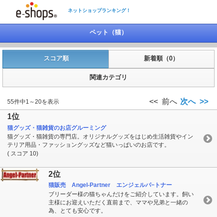
ネットショップランキング！
ペット（猫）
スコア順
新着順（0）
関連カテゴリ
<< 前へ
次へ >>
55件中1～20を表示
1位
猫グッズ・猫雑貨のお店グルーミング
猫グッズ・猫雑貨の専門店。オリジナルグッズをはじめ生活雑貨やイン
テリア用品・ファッショングッズなど猫いっぱいのお店です。
( スコア 10)
2位
猫販売 Angel-Partner エンジェルパ−トナー
ブリーダー様の猫ちゃんだけをご紹介しています。飼い
主様にお迎えいただく直前まで、ママや兄弟と一緒の
為、とても安心です。