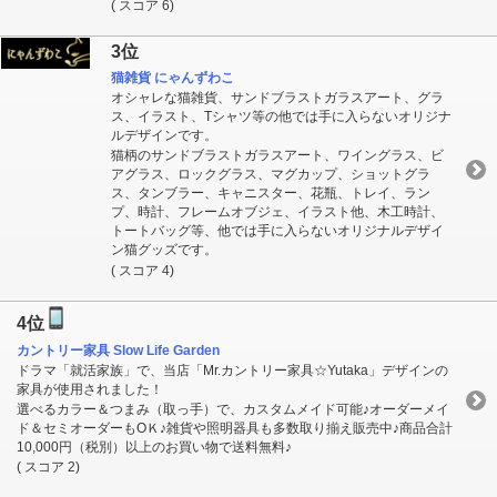
( スコア 6)
3位
猫雑貨 にゃんずわこ
オシャレな猫雑貨、サンドブラストガラスアート、グラ
ス、イラスト、Tシャツ等の他では手に入らないオリジナ
ルデザインです。
猫柄のサンドブラストガラスアート、ワイングラス、ビ
アグラス、ロックグラス、マグカップ、ショットグラ
ス、タンブラー、キャニスター、花瓶、トレイ、ラン
プ、時計、フレームオブジェ、イラスト他、木工時計、
トートバッグ等、他では手に入らないオリジナルデザイ
ン猫グッズです。
( スコア 4)
4位
カントリー家具 Slow Life Garden
ドラマ「就活家族」で、当店「Mr.カントリー家具☆Yutaka」デザインの
家具が使用されました！
選べるカラー＆つまみ（取っ手）で、カスタムメイド可能♪オーダーメイ
ド＆セミオーダーもOＫ♪雑貨や照明器具も多数取り揃え販売中♪商品合計
10,000円（税別）以上のお買い物で送料無料♪
( スコア 2)