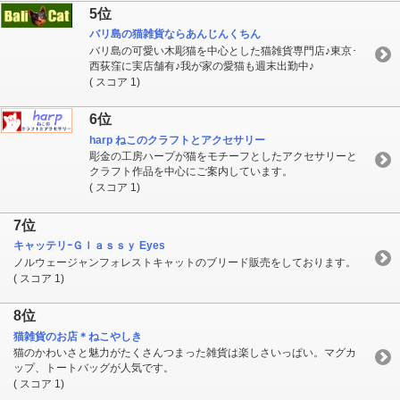
5位
バリ島の猫雑貨ならあんじんくちん
バリ島の可愛い木彫猫を中心とした猫雑貨専門店♪東京･
西荻窪に実店舗有♪我が家の愛猫も週末出勤中♪
( スコア 1)
6位
harp ねこのクラフトとアクセサリー
彫金の工房ハープが猫をモチーフとしたアクセサリーと
クラフト作品を中心にご案内しています。
( スコア 1)
7位
キャッテリｰＧｌａｓｓｙ Eyes
ノルウェージャンフォレストキャットのブリード販売をしております。
( スコア 1)
8位
猫雑貨のお店＊ねこやしき
猫のかわいさと魅力がたくさんつまった雑貨は楽しさいっぱい。マグカ
ップ、トートバッグが人気です。
( スコア 1)