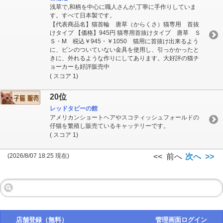
浅草で,和柄を中心に職人さんが,丁寧に手作りしていま
す。すべて日本製です。
【代表商品名】猫首輪 唐草（からくさ）猫専用 首抜
けタイプ 【価格】945円 猫専用首抜けタイプ 唐草 Ｓ
Ｓ・M 税込￥945・￥1050 猫用に首抜け出来るよう
に、ピンのついていない金具を使用し、引っかかったと
きに、外れるような作りにしてあります。大好評の猫チ
ョーカーも好評販売中
( スコア 1)
20位
レッドタビーの館
アメリカンショートヘアやスコティッシュフォールドの
仔猫を繁殖し販売ているキャッテリーです。
( スコア 1)
(2026/8/07 18:25 現在)
<< 前へ
次へ >>
店舗登録（無料）
管理画面ログイン