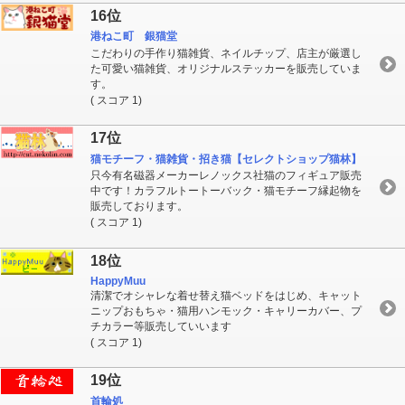
16位
港ねこ町 銀猫堂
こだわりの手作り猫雑貨、ネイルチップ、店主が厳選し
た可愛い猫雑貨、オリジナルステッカーを販売していま
す。
( スコア 1)
17位
猫モチーフ・猫雑貨・招き猫【セレクトショップ猫林】
只今有名磁器メーカーレノックス社猫のフィギュア販売
中です！カラフルトートーバック・猫モチーフ縁起物を
販売しております。
( スコア 1)
18位
HappyMuu
清潔でオシャレな着せ替え猫ベッドをはじめ、キャット
ニップおもちゃ・猫用ハンモック・キャリーカバー、プ
チカラー等販売していいます
( スコア 1)
19位
首輪処