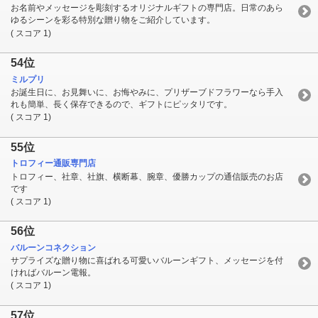
お名前やメッセージを彫刻するオリジナルギフトの専門店。日常のあら
ゆるシーンを彩る特別な贈り物をご紹介しています。
( スコア 1)
54位
ミルプリ
お誕生日に、お見舞いに、お悔やみに、プリザーブドフラワーなら手入
れも簡単、長く保存できるので、ギフトにピッタリです。
( スコア 1)
55位
トロフィー通販専門店
トロフィー、社章、社旗、横断幕、腕章、優勝カップの通信販売のお店
です
( スコア 1)
56位
バルーンコネクション
サプライズな贈り物に喜ばれる可愛いバルーンギフト、メッセージを付
ければバルーン電報。
( スコア 1)
57位