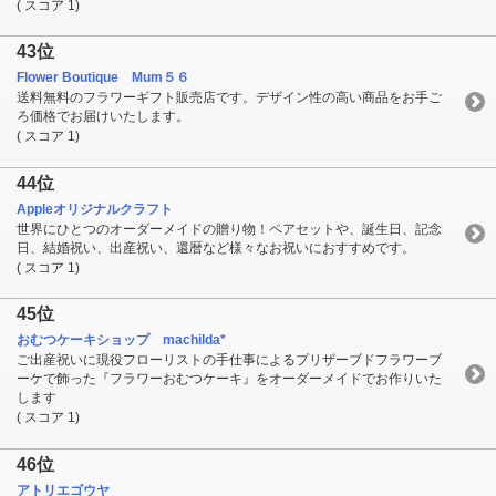
( スコア 1)
43位
Flower Boutique Mum５６
送料無料のフラワーギフト販売店です。デザイン性の高い商品をお手ご
ろ価格でお届けいたします。
( スコア 1)
44位
Appleオリジナルクラフト
世界にひとつのオーダーメイドの贈り物！ペアセットや、誕生日、記念
日、結婚祝い、出産祝い、還暦など様々なお祝いにおすすめです。
( スコア 1)
45位
おむつケーキショップ machilda*
ご出産祝いに現役フローリストの手仕事によるプリザーブドフラワーブ
ーケで飾った『フラワーおむつケーキ』をオーダーメイドでお作りいた
します
( スコア 1)
46位
アトリエゴウヤ