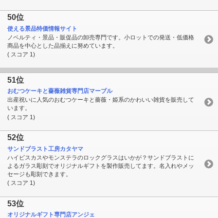
50位
使える景品特価情報サイト
ノベルティ・景品・販促品の卸売専門です。小ロットでの発送・低価格
商品を中心とした品揃えに努めています。
( スコア 1)
51位
おむつケーキと薔薇雑貨専門店マーブル
出産祝いに人気のおむつケーキと薔薇・姫系のかわいい雑貨を販売して
います。
( スコア 1)
52位
サンドブラスト工房カタヤマ
ハイビスカスやモンステラのロックグラスはいかが？サンドブラストに
よるガラス彫刻でオリジナルギフトを製作販売してます。名入れやメッ
セージも彫刻できます。
( スコア 1)
53位
オリジナルギフト専門店アンジェ