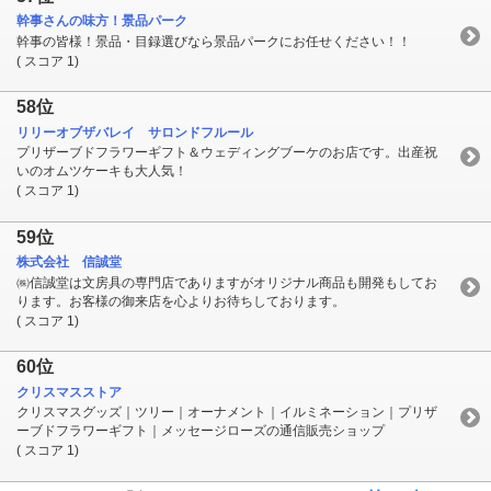
幹事さんの味方！景品パーク
幹事の皆様！景品・目録選びなら景品パークにお任せください！！
( スコア 1)
58位
リリーオブザバレイ サロンドフルール
プリザーブドフラワーギフト＆ウェディングブーケのお店です。出産祝
いのオムツケーキも大人気！
( スコア 1)
59位
株式会社 信誠堂
㈱信誠堂は文房具の専門店でありますがオリジナル商品も開発もしてお
ります。お客様の御来店を心よりお待ちしております。
( スコア 1)
60位
クリスマスストア
クリスマスグッズ｜ツリー｜オーナメント｜イルミネーション｜プリザ
ーブドフラワーギフト｜メッセージローズの通信販売ショップ
( スコア 1)