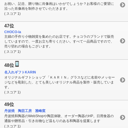
お祝い、記念、贈り物に肖像画はいかがでしょうか？お客様のご要望に
沿った肖像画を制作させていただきます。
( スコア 1)
47位
CHOCO-la
主婦の手作り小物雑貨を集めたのお店です。チョコラのブランドで販売
していますので、一度お立ち寄りください。すべて一品商品ですので、
売り切れの場合もございます。
( スコア 1)
48位
名入れギフトKARIN
オリジナルギフトショップ 「ＫＡＲＩＮ」グラスなどに名前やメッセー
ジなどを彫刻した、とても美しいオリジナル商品を製作・販売していま
す。
( スコア 1)
49位
丹波焼 陶芸工房 雅峰窯
丹波焼和陶器のWebShopや陶芸体験、オーダー陶器のHP。日用食器の
通販や贈答品・引き出物など温もりのある和陶器を提案します
( スコア 1)