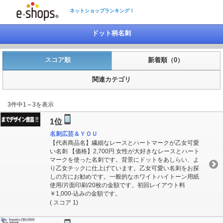
ネットショップランキング！
ドット柄名刺
スコア順
新着順（0）
関連カテゴリ
3件中1～3を表示
1位
名刺広芸＆ＹＯＵ
【代表商品名】繊細なレースとハートマークが乙女可愛
い名刺 【価格】2,700円 女性が大好きなレースとハート
マークを使った名刺です。背景にドットをあしらい、よ
り乙女チックに仕上げています。乙女可愛い名刺をお探
しの方にお勧めです。一般的なホワイトハイトーン用紙
使用/片面印刷/20枚の金額です。初回レイアウト料
￥1,000-込みの金額です。
( スコア 1)