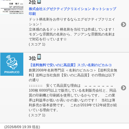
2位
株式会社エグゼクティブクリエイション ネットショップ
印刷
ドット柄名刺をお作りするならエグゼクティブクリエイ
ション！
立体感のあるドット柄名刺を当社では作成しています！
モダンな雰囲気の名刺から、アジアンな雰囲気の名刺ま
で対応を行っています☆
( スコア 1)
3位
【送料無料で安いのに高品質】スゴい名刺のピカルコ
創業2008年名刺専門店 ＜名刺のピカルコ＞【送料完全無
料】送料は当社負担【安いのに高品質】その理由は以下
の通り
↓↓↓↓↓↓↓↓ 安くて高品質な理由は → → → → → → →
100枚 6000円以上で販売している名刺販売会社と、同品
質の印刷機と印刷紙を使用しているからです。 この業
界は利益率が低いか高いかの違いなのです！ 当社は薄
利多売が基本姿勢です。 これが2019年で12年経営が続
いている理由です。
( スコア 1)
(2026/8/09 19:39 現在)