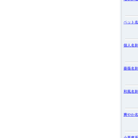
ペット
個人名
薔薇名
和風名
爽やか
小悪魔