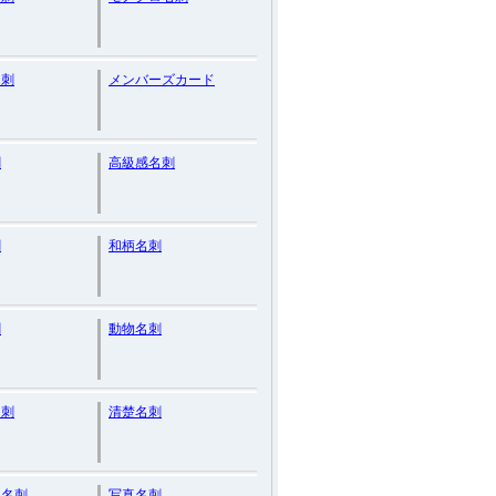
名刺
メンバーズカード
刺
高級感名刺
刺
和柄名刺
刺
動物名刺
名刺
清楚名刺
系名刺
写真名刺