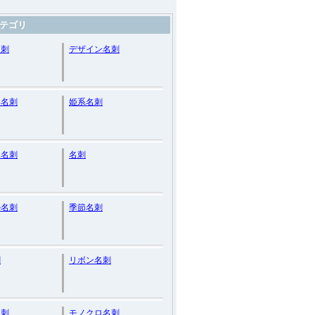
テゴリ
名刺
デザイン名刺
い名刺
姫系名刺
ー名刺
名刺
ル名刺
季節名刺
刺
リボン名刺
名刺
モノクロ名刺