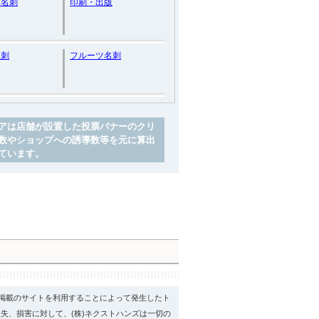
ク名刺
印刷・出版
名刺
フルーツ名刺
アは店舗が設置した投票バナーのクリ
数やショップへの誘導数等を元に算出
ています。
psに掲載のサイトを利用することによって発生したト
失、損害に対して、(株)ネクストハンズは一切の