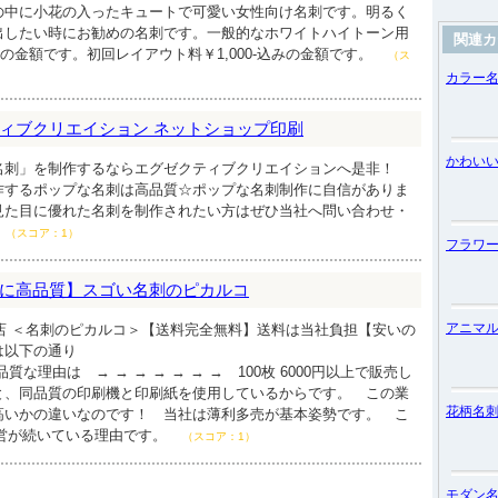
の中に小花の入ったキュートで可愛い女性向け名刺です。明るく
出したい時にお勧めの名刺です。一般的なホワイトハイトーン用
関連カ
枚の金額です。初回レイアウト料￥1,000-込みの金額です。
（ス
カラー
ィブクリエイション ネットショップ印刷
かわい
名刺」を制作するならエグゼクティブクリエイションへ是非！
作するポップな名刺は高品質☆ポップな名刺制作に自信がありま
見た目に優れた名刺を制作されたい方はぜひ当社へ問い合わせ・
（スコア：1）
フラワ
に高品質】スゴい名刺のピカルコ
アニマ
門店 ＜名刺のピカルコ＞【送料完全無料】送料は当社負担【安いの
は以下の通り
高品質な理由は → → → → → → → 100枚 6000円以上で販売し
と、同品質の印刷機と印刷紙を使用しているからです。 この業
花柄名
高いかの違いなのです！ 当社は薄利多売が基本姿勢です。 こ
年経営が続いている理由です。
（スコア：1）
モダン