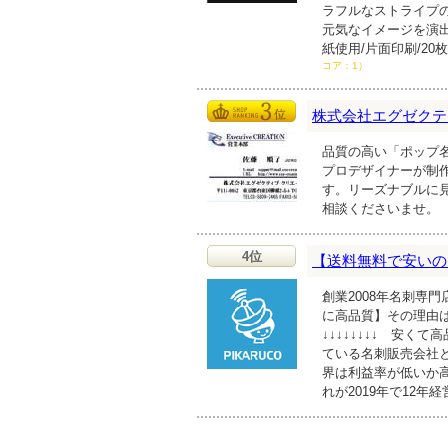
ラフルなストライプ
元気なイメージを演
紙使用/片面印刷/20
コア：1）
株式会社エグゼクテ
品質の高い「ポップ
プロデザイナーが制
す。リーズナブルに
相談くださいませ。
4位
【送料無料で安いの
創業2008年名刺専
に高品質】その理由
↓↓↓↓↓↓↓↓ 安くて
ている名刺販売会社
界は利益率が低いか
れが2019年で12