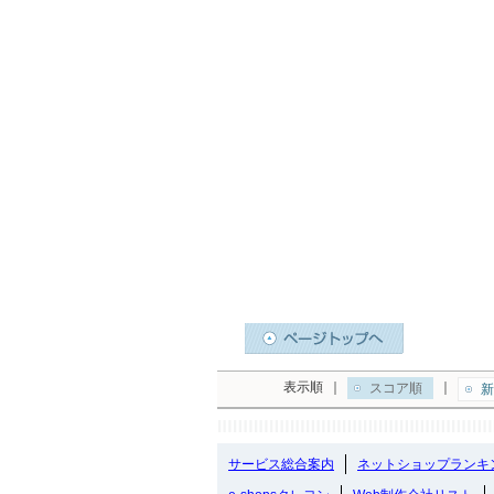
表示順
｜
｜
スコア順
新
サービス総合案内
ネットショップランキ