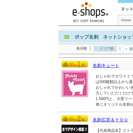
ネッ
Home
ポップ名刺 ネットショップ
表示順
｜
｜
スコア順
新
名刺キュート
おしゃれでカワイイ
は500種類以上から
おしゃれでかわいい名
力していただくだけでO
1,500円と、大変
単にオリジナル名刺
名刺広芸＆ＹＯＵ
【代表商品名】ストラ