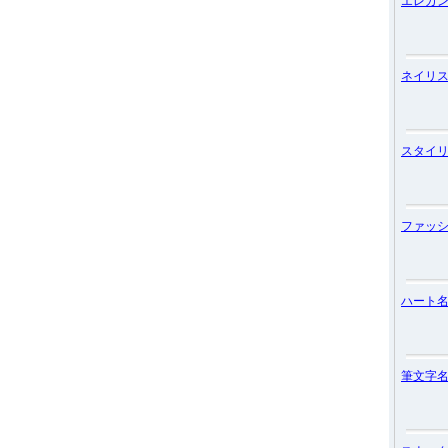
エレガ
ネイリ
スタイ
ファッ
ハート
筆文字