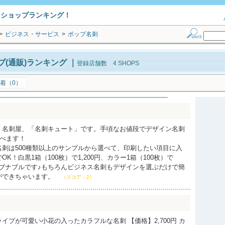
トショップランキング！
>
ビジネス・サービス
>
ポップ名刺
(通販)ランキング
｜
登録店舗数 4 SHOPS
着（0）
！名刺屋、「名刺キュート」です。手頃なお値段でデザイン名刺
選べます！
刺は500種類以上のサンプルから選べて、印刷したい項目に入
K！白黒1箱（100枚）で1,200円、カラー1箱（100枚）で
リーブナブルです♪もちろんビジネス名刺もデザインを選ぶだけで簡
ができちゃいます。
（スコア：2）
イプが可愛い小花の入ったカラフルな名刺 【価格】2,700円 カ