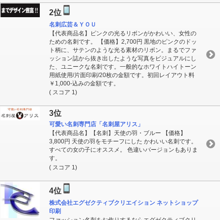
2位
名刺広芸＆ＹＯＵ
【代表商品名】ピンクの光るリボンがかわいい、女性の
ための名刺です。 【価格】2,700円 黒地のピンクのドッ
ト柄に、サテンのような光る素材のリボン。まるでファ
ッション誌から抜き出したような写真をビジュアルにし
た、ユニークな名刺です。一般的なホワイトハイトーン
用紙使用/片面印刷/20枚の金額です。初回レイアウト料
￥1,000-込みの金額です。
( スコア 1)
3位
可愛い名刺専門店「名刺屋アリス」
【代表商品名】【名刺】天使の羽・ブルー 【価格】
3,800円 天使の羽をモチーフにした かわいい名刺です。
すべての女の子にオススメ。 色違いバージョンもありま
す。
( スコア 1)
4位
株式会社エグゼクティブクリエイション ネットショップ
印刷
ファッション名刺をお作りするならエグゼクティブクリ