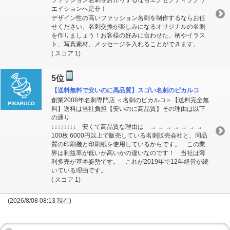
エイションへ是非！
デザイン性の高いファッション名刺を制作するならお任
せください。名刺交換が楽しみになるオリジナルの名刺
を作りましょう！お客様の好みに合わせた、柄やイラス
ト、写真素材、メッセージを入れることができます。
( スコア 1)
5位
【送料無料で安いのに高品質】スゴい名刺のピカルコ
創業2008年名刺専門店 ＜名刺のピカルコ＞【送料完全無
料】送料は当社負担【安いのに高品質】その理由は以下
の通り
↓↓↓↓↓↓↓↓ 安くて高品質な理由は → → → → → → →
100枚 6000円以上で販売している名刺販売会社と、同品
質の印刷機と印刷紙を使用しているからです。 この業
界は利益率が低いか高いかの違いなのです！ 当社は薄
利多売が基本姿勢です。 これが2019年で12年経営が続
いている理由です。
( スコア 1)
(2026/8/08 08:13 現在)