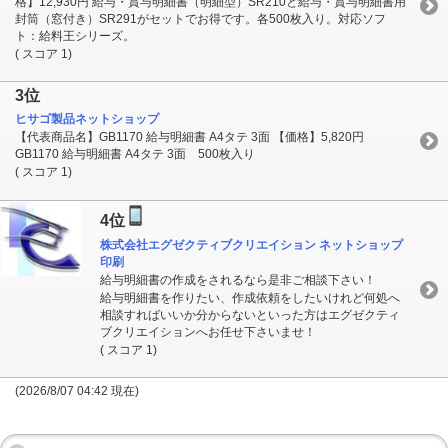
格】12,930円 給与・賞与明細書（明細型）SR210と給与・賞与明細書用
封筒（窓付き）SR291がセットでお得です。各500枚入り。対応ソフ
ト：給料王シリーズ。
( スコア 1)
3位
ヒサゴ製品ネットショップ
【代表商品名】GB1170 給与明細書 A4タテ 3面 【価格】5,820円
GB1170 給与明細書 A4タテ 3面 500枚入り
( スコア 1)
4位
株式会社エグゼクティブクリエイション ネットショップ
印刷
給与明細書の作成をされるなら是非ご相談下さい！
給与明細書を作りたい、作成依頼をしたいけれど何処へ
相談すればいいか分からないといった方はエグゼクティ
ブクリエイションへお任せ下さいませ！
( スコア 1)
(2026/8/07 04:42 現在)