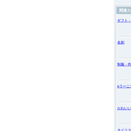
関連カ
ギフト
名刺
制服・
eラーニ
かわい
ネイリ