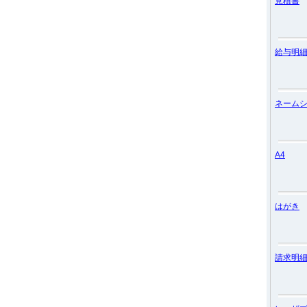
見積書
給与明
ネーム
A4
はがき
請求明