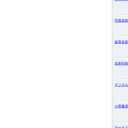
写真名
姫系名
名刺印
デジタ
小悪魔
データ