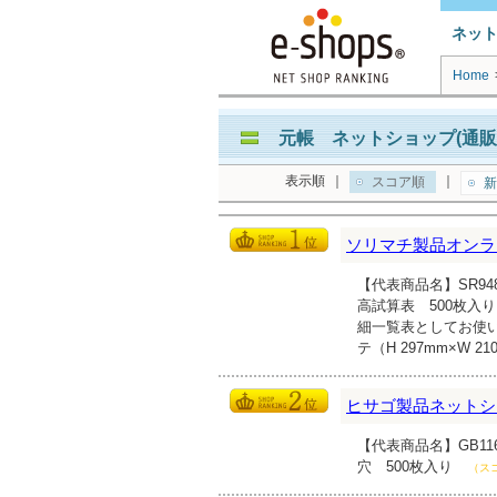
ネッ
Home
元帳 ネットショップ(通販
表示順
｜
｜
スコア順
新
ソリマチ製品オンラ
【代表商品名】SR948
高試算表 500枚入
細一覧表としてお使い
テ（H 297mm×W 2
ヒサゴ製品ネットシ
【代表商品名】GB1167
穴 500枚入り
（ス