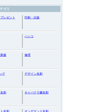
テゴリ
・プレゼント
印刷・出版
ハンコ
作業服
修理
ング
デザイン名刺
い名刺
キャバクラ嬢名刺
スト名刺
オンデマンド名刺