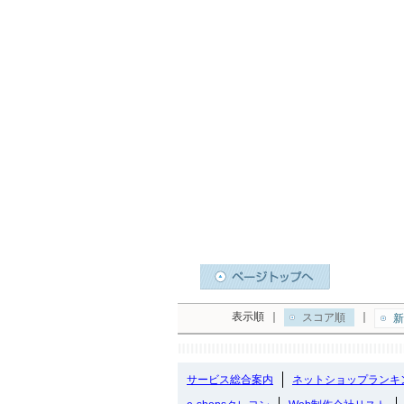
表示順
｜
｜
スコア順
新
サービス総合案内
ネットショップランキ