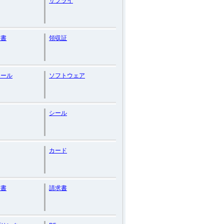
サプライ
細書
領収証
シール
ソフトウェア
シール
カード
細書
請求書