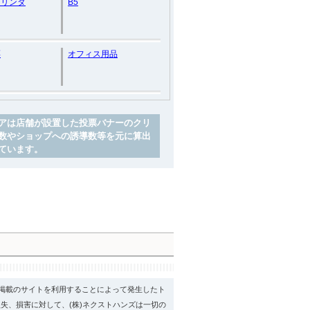
プリンタ
B5
票
オフィス用品
アは店舗が設置した投票バナーのクリ
数やショップへの誘導数等を元に算出
ています。
psに掲載のサイトを利用することによって発生したト
失、損害に対して、(株)ネクストハンズは一切の