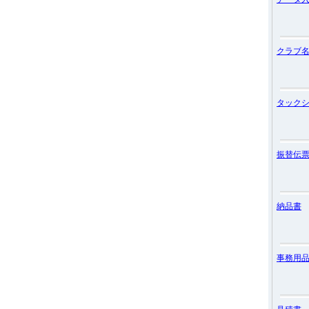
クラブ
タック
振替伝
納品書
事務用