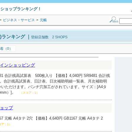
トショップランキング！
>
ビジネス・サービス
>
元帳
)ランキング
｜
登録店舗数 2 SHOPS
着（0）
インショッピング
1 合計残高試算表 500枚入り 【価格】4,040円 SR9481 合計残
り。合計残高試算表、日計表、日次補助明細一覧表、月次補助明
いただけます。パンチ穴加工がされています。サイズ：[A4タ
10mm）]。
（スコア：1）
ョップ
 元帳 A4タテ 2穴 【価格】4,640円 GB1167 元帳 A4タテ 2
コア：1）