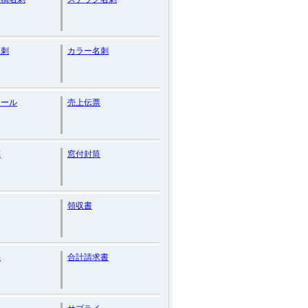
名刺
カラー名刺
シール
売上伝票
票
窓付封筒
領収書
品
合計請求書