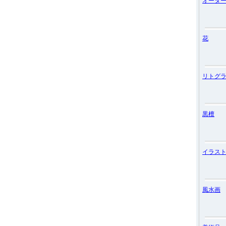
オーダ
花
リトグ
黒檀
イラス
風水画