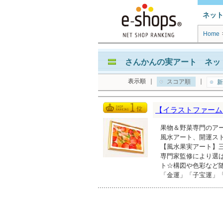
ネッ
Home
さんかんの実アート ネット
表示順
｜
｜
スコア順
新
【イラストファーム
果物＆野菜専門のア
風水アート、開運ス
【風水果実アート】三
専門家監修により選
ト☆構図や色彩など
「金運」「子宝運」