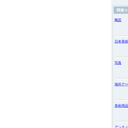
関連カ
陶芸
日本美
写真
海外ア
美術用
アンテ