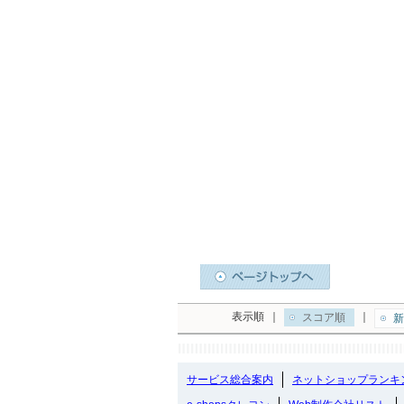
表示順
｜
｜
スコア順
新
サービス総合案内
ネットショップランキ