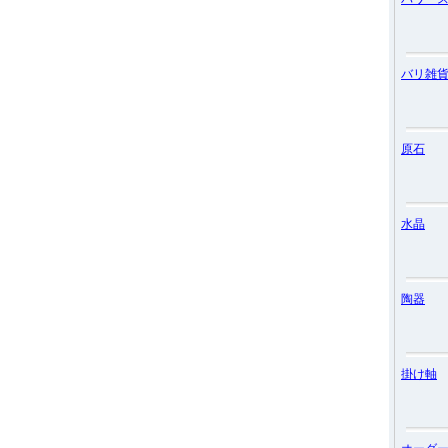
バリ雑
原石
水晶
陶器
掛け軸