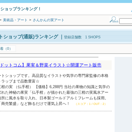
トショップランキング！
>
美術品・アート
>
さんかんの実アート
ショップ(通販)ランキング
｜
登録店舗数 1 SHOPS
着（0）
ドットコム】果実＆野菜イラスト☆開運アート販売
ートショップです。高品質なイラストや気学の専門家監修の本格
トラップまで品数豊富☆
柑の実 （仏手柑） 【価格】6,288円 当社の果物の知識と気学の
ばれた神秘の果実「仏手柑」が描かれた最強の三柑の実風水アー
随所に風水を取り入れ、日本製ゴールドアルミフレームも採用。
「商売繁盛」など飾るだけで運気上昇へ！
（スコア：1 / OUT：2）