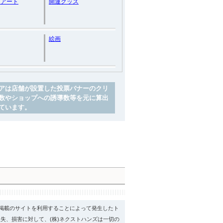
・アート
開運グッズ
絵画
アは店舗が設置した投票バナーのクリ
数やショップへの誘導数等を元に算出
ています。
psに掲載のサイトを利用することによって発生したト
失、損害に対して、(株)ネクストハンズは一切の