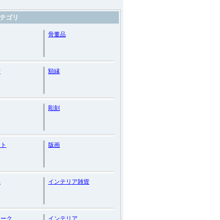
テゴリ
骨董品
術
額縁
彫刻
ート
版画
品
インテリア雑貨
ィーク
インテリア