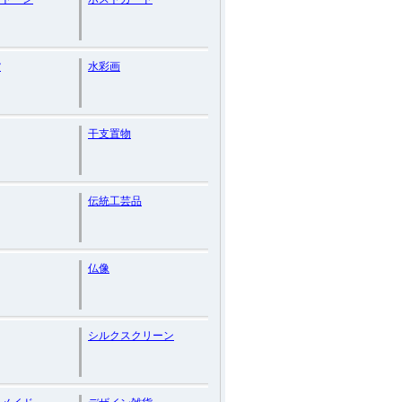
貨
水彩画
干支置物
伝統工芸品
仏像
シルクスクリーン