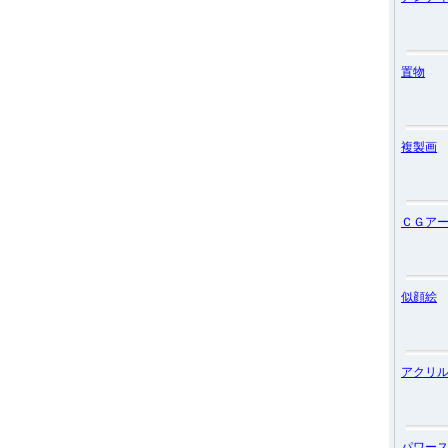
置物
複製画
ＣＧア
似顔絵
アクリ
パワー