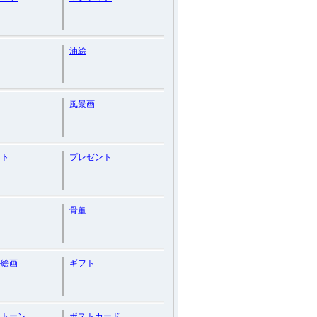
油絵
風景画
ート
プレゼント
骨董
ル絵画
ギフト
ストーン
ポストカード