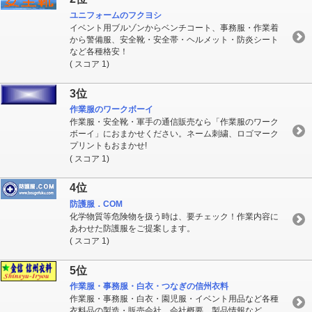
ユニフォームのフクヨシ
イベント用ブルゾンからベンチコート、事務服・作業着
から警備服、安全靴・安全帯・ヘルメット・防炎シート
など各種格安！
( スコア 1)
3位
作業服のワークボーイ
作業服・安全靴・軍手の通信販売なら「作業服のワーク
ボーイ」におまかせください。ネーム刺繍、ロゴマーク
プリントもおまかせ!
( スコア 1)
4位
防護服．COM
化学物質等危険物を扱う時は、要チェック！作業内容に
あわせた防護服をご提案します。
( スコア 1)
5位
作業服・事務服・白衣・つなぎの信州衣料
作業服・事務服・白衣・園児服・イベント用品など各種
衣料品の製造・販売会社。会社概要、製品情報など。