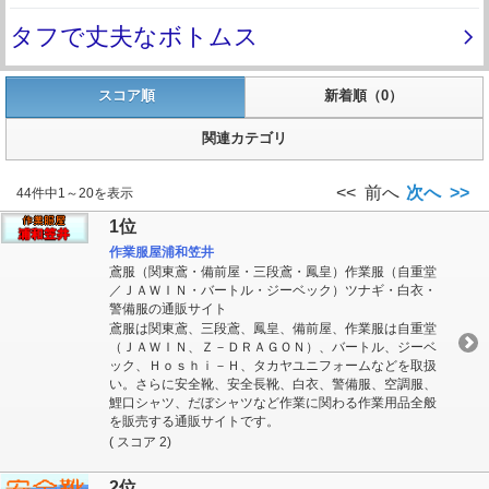
スコア順
新着順（0）
関連カテゴリ
<< 前へ
次へ >>
44件中1～20を表示
1位
作業服屋浦和笠井
鳶服（関東鳶・備前屋・三段鳶・鳳皇）作業服（自重堂
／ＪＡＷＩＮ・バートル・ジーベック）ツナギ・白衣・
警備服の通販サイト
鳶服は関東鳶、三段鳶、鳳皇、備前屋、作業服は自重堂
（ＪＡＷＩＮ、Ｚ－ＤＲＡＧＯＮ）、バートル、ジーベ
ック、Ｈｏｓｈｉ－Ｈ、タカヤユニフォームなどを取扱
い。さらに安全靴、安全長靴、白衣、警備服、空調服、
鯉口シャツ、だぼシャツなど作業に関わる作業用品全般
を販売する通販サイトです。
( スコア 2)
2位