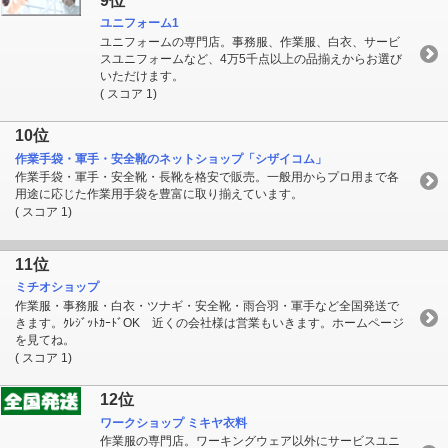
9位
ユニフォーム1
ユニフォームの専門店。事務服、作業服、白衣、サービ
スユニフォームなど、4万5千点以上の品揃えからお選び
いただけます。
( スコア 1)
10位
作業手袋・軍手・安全靴のネットショップ「シザイコム」
作業手袋・軍手・安全靴・長靴を格安で販売。一般用からプロ用まで各
用途に応じた作業用手袋を豊富に取り揃えています。
( スコア 1)
11位
ミチオショップ
作業服・事務服・白衣・ツナギ・安全靴・雨合羽・軍手など全国発送で
きます。ｸﾚｼﾞｯﾄｶｰﾄﾞOK 近くの会社様は営業もいきます。ホームページ
を見てね。
( スコア 1)
12位
ワークショップ ミキヤ衣料
作業服の専門店。ワーキングウェア以外にサービスユニ