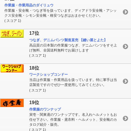
作業服・作業用品のダイリュウ
作業服・安全靴・つなぎ等を扱っています、ディアドラ安全靴・アシッ
クス安全靴・シモン安全靴・格安つなぎはおまかせください。
( スコア 1)
17位
つなぎ、デニムパンツ製造直売 【縫い屋とよた】
高品質の日本製の作業服つなぎ、デニムパンツをすそ上
げ無料、全国送料無料でお届けします
( スコア 1)
18位
ワークショップコンドー
当店は作業服・作業用品を扱っています。特に軍手は当
店製造ですのでぜひ一度使用してみてください。
( スコア 1)
19位
作業服のワンナップ
寅壱・関東鳶のワンナップです。名入れヘルメットもお
任せ下さい。作業服・鳶衣料・ヘルメット、安全靴のカ
タログ紹介・販売。
( スコア 1)