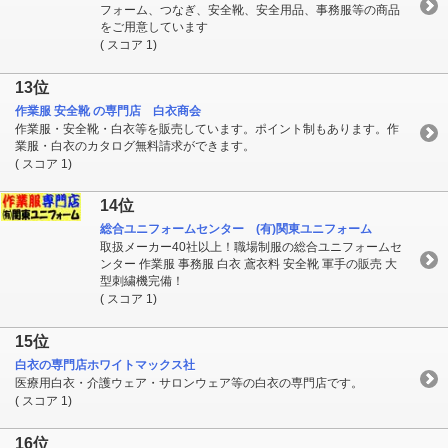
フォーム、つなぎ、安全靴、安全用品、事務服等の商品
をご用意しています
( スコア 1)
13位
作業服 安全靴 の専門店 白衣商会
作業服・安全靴・白衣等を販売しています。ポイント制もあります。作
業服・白衣のカタログ無料請求ができます。
( スコア 1)
14位
総合ユニフォームセンター (有)関東ユニフォーム
取扱メーカー40社以上！職場制服の総合ユニフォームセ
ンター 作業服 事務服 白衣 鳶衣料 安全靴 軍手の販売 大
型刺繍機完備！
( スコア 1)
15位
白衣の専門店ホワイトマックス社
医療用白衣・介護ウェア・サロンウェア等の白衣の専門店です。
( スコア 1)
16位