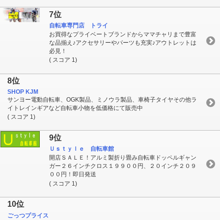
7位
自転車専門店 トライ
お買得なプライベートブランドからママチャリまで豊富
な品揃え♪アクセサリーやパーツも充実♪アウトレットは
必見！
( スコア 1)
8位
SHOP KJM
サンヨー電動自転車、OGK製品、ミノウラ製品、車椅子タイヤその他ラ
イトレインギアなど自転車小物を低価格にて販売中
( スコア 1)
9位
Ｕｓｔｙｌｅ 自転車館
開店ＳＡＬＥ！アルミ製折り畳み自転車ドッペルギャン
ガー２６インチクロス１９９００円、２０インチ２０９
００円！即日発送
( スコア 1)
10位
ごっつプライス