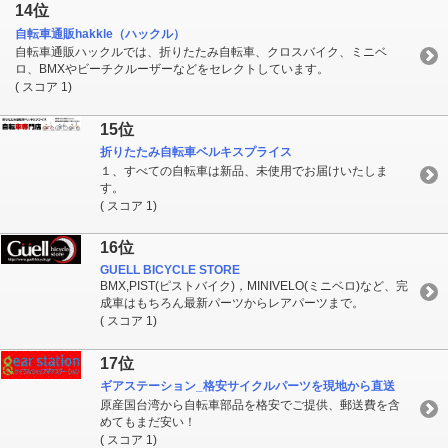
14位
自転車通販hakkle（ハックル）
自転車通販ハックルでは、折りたたみ自転車、クロスバイク、ミニベ
ロ、BMXやビーチクルーザーなどをセレクトしています。
( スコア 1)
15位
折りたたみ自転車ベルキスプライス
１、すべての自転車は新品、未使用でお届けいたしま
す。
( スコア 1)
16位
GUELL BICYCLE STORE
BMX,PIST(ピストバイク)，MINIVELO(ミニベロ)など、完
成車はもちろん最新パーツからレアパーツまで。
( スコア 1)
17位
ギアステーション_格安サイクルパーツを現地から直送
原産国台湾から自転車部品を格安でご提供、郵送費を含
めてもまだ安い！
( スコア 1)