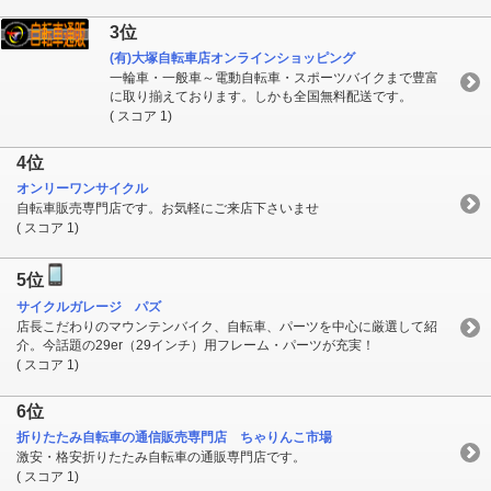
3位
(有)大塚自転車店オンラインショッピング
一輪車・一般車～電動自転車・スポーツバイクまで豊富
に取り揃えております。しかも全国無料配送です。
( スコア 1)
4位
オンリーワンサイクル
自転車販売専門店です。お気軽にご来店下さいませ
( スコア 1)
5位
サイクルガレージ パズ
店長こだわりのマウンテンバイク、自転車、パーツを中心に厳選して紹
介。今話題の29er（29インチ）用フレーム・パーツが充実！
( スコア 1)
6位
折りたたみ自転車の通信販売専門店 ちゃりんこ市場
激安・格安折りたたみ自転車の通販専門店です。
( スコア 1)