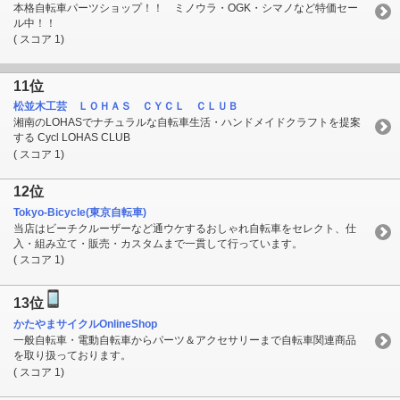
本格自転車パーツショップ！！ ミノウラ・OGK・シマノなど特価セー
ル中！！
( スコア 1)
11位
松並木工芸 ＬＯＨＡＳ ＣＹＣＬ ＣＬＵＢ
湘南のLOHASでナチュラルな自転車生活・ハンドメイドクラフトを提案
する Cycl LOHAS CLUB
( スコア 1)
12位
Tokyo-Bicycle(東京自転車)
当店はビーチクルーザーなど通ウケするおしゃれ自転車をセレクト、仕
入・組み立て・販売・カスタムまで一貫して行っています。
( スコア 1)
13位
かたやまサイクルOnlineShop
一般自転車・電動自転車からパーツ＆アクセサリーまで自転車関連商品
を取り扱っております。
( スコア 1)