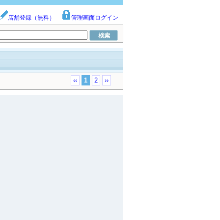
店舗登録（無料）
管理画面ログイン
‹‹
1
2
››