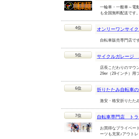
一輪車・一般車～電
も全国無料配送です
4位
オンリーワンサイク
自転車販売専門店で
5位
サイクルガレージ 
店長こだわりのマウ
29er（29インチ
6位
折りたたみ自転車の
激安・格安折りたた
7位
自転車専門店 トラ
お買得なプライベー
ーツも充実♪アウト