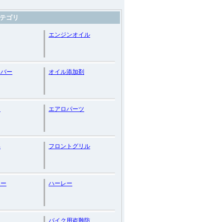
テゴリ
エンジンオイル
カバー
オイル添加剤
ー
エアロパーツ
品
フロントグリル
リー
ハーレー
バイク用盗難防