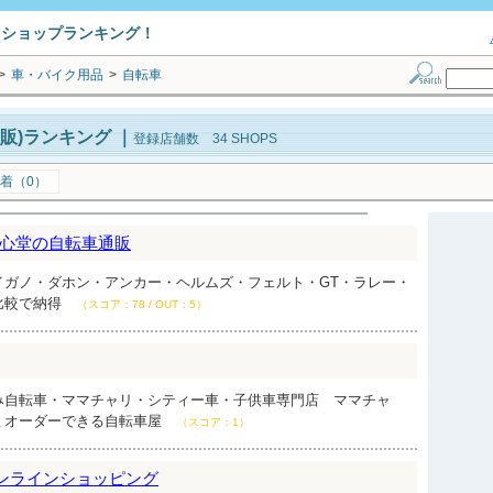
トショップランキング！
>
車・バイク用品
>
自転車
販)ランキング
｜
登録店舗数 34 SHOPS
着（0）
心堂の自転車通販
イガノ・ダホン・アンカー・ヘルムズ・フェルト・GT・ラレー・
比較で納得
（スコア：78 / OUT：5）
み自転車・ママチャリ・シティー車・子供車専門店 ママチャ
ミオーダーできる自転車屋
（スコア：1）
オンラインショッピング