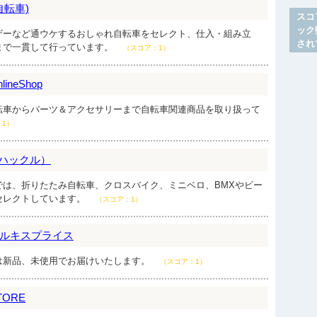
京自転車)
スコ
ック
ザーなど通ウケするおしゃれ自転車をセレクト、仕入・組み立
され
まで一貫して行っています。
（スコア：1）
neShop
転車からパーツ＆アクセサリーまで自転車関連商品を取り扱って
：1）
（ハックル）
では、折りたたみ自転車、クロスバイク、ミニベロ、BMXやビー
セレクトしています。
（スコア：1）
ルキスプライス
は新品、未使用でお届けいたします。
（スコア：1）
TORE