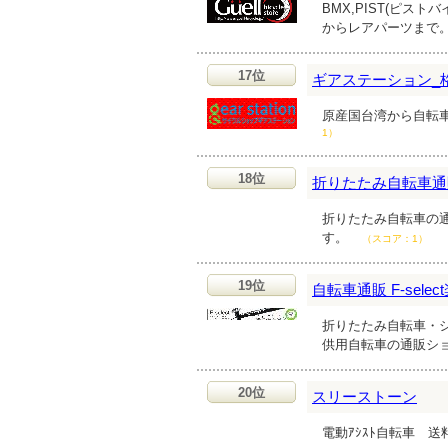
BMX,PIST(ピスト
からレアパーツまで
17位
ギアステーション_
原産国台湾から自転
1）
18位
折りたたみ自転車通
折りたたみ自転車の
す。
（スコア：1）
19位
自転車通販 F-sele
折りたたみ自転車・
供用自転車の通販シ
20位
スリーストーン
電動ｱｼｽﾄ自転車 