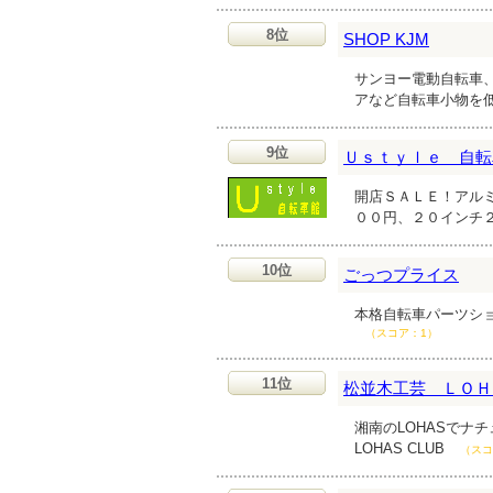
8位
SHOP KJM
サンヨー電動自転車
アなど自転車小物を
9位
Ｕｓｔｙｌｅ 自転
開店ＳＡＬＥ！アル
００円、２０インチ
10位
ごっつプライス
本格自転車パーツシ
（スコア：1）
11位
松並木工芸 ＬＯＨ
湘南のLOHASでナ
LOHAS CLUB
（スコ