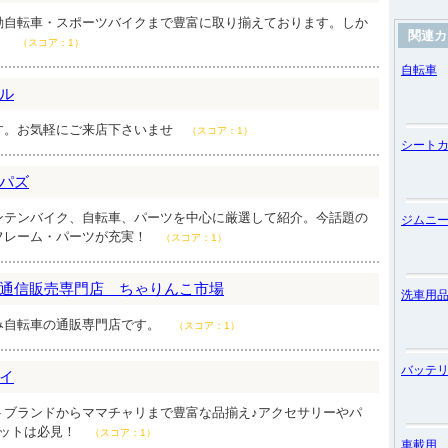
動自転車・スポーツバイクまで豊富に取り揃えております。しか
関連カ
。
（スコア：1）
自転車
ル
す。お気軽にご来店下さいませ
（スコア：1）
シート
パズ
ンテンバイク、自転車、パーツを中心に厳選して紹介。今話題の
ジムニ
）用フレーム・パーツが充実！
（スコア：1）
通信販売専門店 ちゃりんこ市場
洗車用
み自転車の通販専門店です。
（スコア：1）
バッテ
イ
トブランドからママチャリまで豊富な品揃え♪アクセサリーやパ
レットは必見！
（スコア：1）
車載用