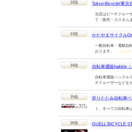
12位
Tokyo-Bicycle(東
当店はビーチクルー
て・販売・カスタム
13位
かたやまサイクルOnli
一般自転車・電動自
おります。
（スコア
14位
自転車通販hakkle
自転車通販ハックル
チクルーザーなどを
15位
折りたたみ自転車ベ
１、すべての自転車
16位
GUELL BICYCLE S