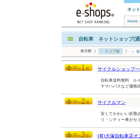
ネッ
Home
自転車 ネットショップ(通
表示順
｜
｜
スコア順
新
サイクルショップ一
自転車送料無料 ル
ヤマハパスなど価格
サイクルマン
安くてかわいい折畳
リ・シティー車がセ
(有)大塚自転車店