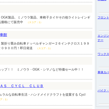
、OGK製品、ミノウラ製品、車椅子タイヤその他ライトレインギ
フロン
低価格にて販売中
（スコア：1）
車館
エンジ
ナー
ミ製折り畳み自転車ドッペルギャンガー２６インチクロス１９９
２０９００円！即日発送
（スコア：1）
ワック
ョップ！！ ミノウラ・OGK・シマノなど特価セール中！！
車体カ
ＡＳ ＣＹＣＬ ＣＬＵＢ
バイク
チュラルな自転車生活・ハンドメイドクラフトを提案する Cycl
ア：1）