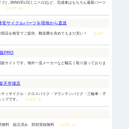
バイク)，MINIVELO(ミニベロ)など、完成車はもちろん最新パーツ
。
（スコア：1）
格安サイクルパーツを現地から直送
車部品を格安でご提供、郵送費を含めてもまだ安い！
（スコア：
販PRO
通販サイトです。海外一流メーカーなど幅広く取り扱っておりま
ct楽天市場店
シティサイクル・クロスバイク・マウンテンバイク・三輪車・子
ョップです。
（スコア：1）
送料無料 組立済み 防犯登録無料
（スコア：1）