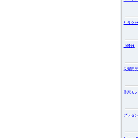
リラク
虫除け
洗濯用
作家モ
プレゼ