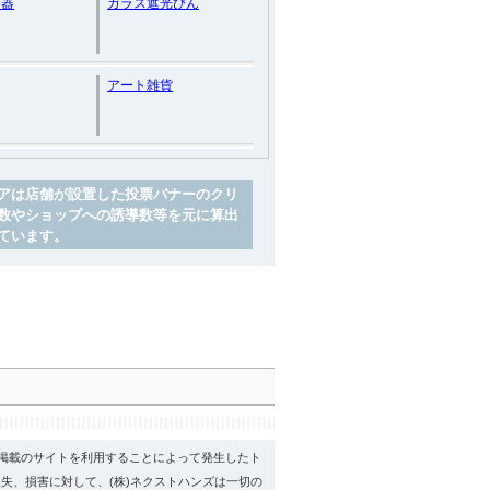
食器
ガラス遮光びん
アート雑貨
アは店舗が設置した投票バナーのクリ
数やショップへの誘導数等を元に算出
ています。
psに掲載のサイトを利用することによって発生したト
失、損害に対して、(株)ネクストハンズは一切の