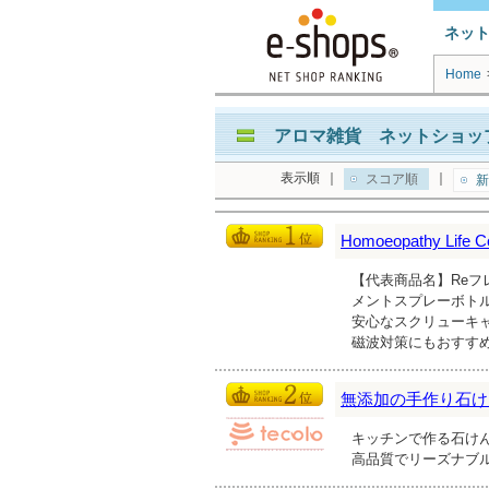
ネッ
Home
アロマ雑貨 ネットショップ
表示順
｜
｜
スコア順
新
Homoeopathy Lif
【代表商品名】Reフレ
メントスプレーボト
安心なスクリューキ
磁波対策にもおすす
無添加の手作り石けん
キッチンで作る石け
高品質でリーズナブ