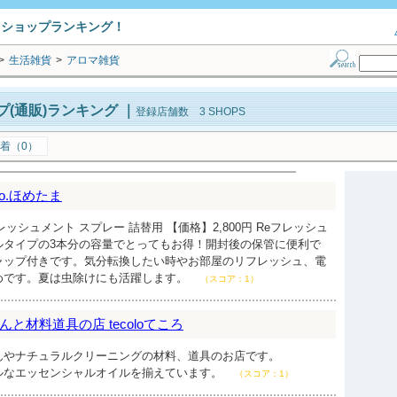
トショップランキング！
>
生活雑貨
>
アロマ雑貨
(通販)ランキング
｜
登録店舗数 3 SHOPS
着（0）
e Co.ほめたま
ッシュメント スプレー 詰替用 【価格】2,800円 Reフレッシュ
ルタイプの3本分の容量でとってもお得！開封後の保管に便利で
ャップ付きです。気分転換したい時やお部屋のリフレッシュ、電
めです。夏は虫除けにも活躍します。
（スコア：1）
と材料道具の店 tecoloてころ
んやナチュラルクリーニングの材料、道具のお店です。
ルなエッセンシャルオイルを揃えています。
（スコア：1）