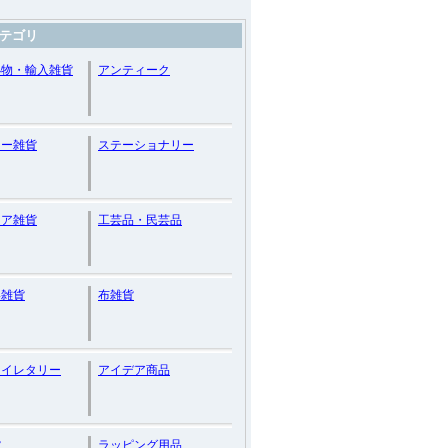
テゴリ
小物・輸入雑貨
アンティーク
リー雑貨
ステーショナリー
リア雑貨
工芸品・民芸品
い雑貨
布雑貨
トイレタリー
アイデア商品
貨
ラッピング用品