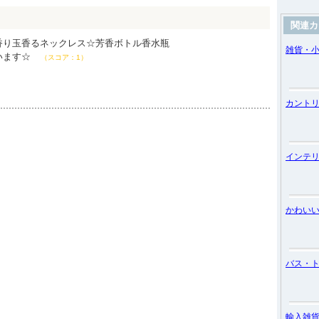
関連カ
香り玉香るネックレス☆芳香ボトル香水瓶
雑貨・
います☆
（スコア：1）
カント
インテ
かわい
バス・
輸入雑