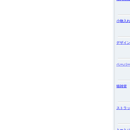
小物入
デザイ
ペーパ
猫雑貨
ストラ
トート