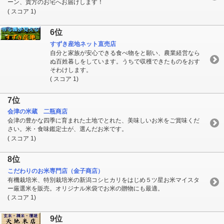
ーン、貴方のお宅へお届けします！
( スコア 1)
6位
すずき産地ネット直売店
自分と家族が安心できる食べ物をと願い、農業経営なら
ぬ百姓暮しをしています。うちで収穫できたものをおす
そわけします。
( スコア 1)
7位
会津の米蔵 二瓶商店
会津の豊かな四季に育まれた土地でとれた、美味しいお米をご賞味くだ
さい。米・食味鑑定士が、選んだお米です。
( スコア 1)
8位
こだわりのお米専門店（金子商店）
有機栽培米、特別栽培米の新潟コシヒカリをはじめ５ツ星お米マイスタ
ー厳選米を販売。オリジナル米袋でお米の贈物にも最適。
( スコア 1)
9位