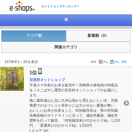
ネットショップランキング！
米
スコア順
新着順（0）
関連カテゴリ
<< 前へ
次へ >>
157件中1～20を表示
1位
百笑村ネットショップ
平成３０年産のお米を販売中！宮崎県小林地域の特産品
をＪＡこばやし運営の百笑村ネットショップがお届けし
ます。
南に霧島連山と北に九州山地から育むおいしい水、完熟
堆肥での土づくりと米作りには欠かせない要素が整い、
おいしいお米が出来ました。特別栽培米は、県の特別栽
培農産物のガイドラインに沿って、減化学農薬、減化学
肥料を行って栽培。「特別栽培米ひのひかり２kg」1,220
円、「普通米ひのひかり２kg」1,010円
( スコア 10)