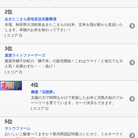
2位
あきたこまち産地直送加藤農場
本場、秋田県大潟村産あきたこまちの白米、玄米を我が家から直送いた
します。本物のお米を味わって下さい！
( スコア 2)
3位
鹿屋ライトファーマーズ
鹿屋市獅子目町の「獅子米」の販売開始！これはウマイ！と地元でも大
人気！在庫わずか・・・急げ！
( スコア 2)
4位
農園『花囲夢』
太陽の力で時間をかけて乾燥したお米と完熟大粒のブル
ーベリーを育てています。カード決済もできます。
( スコア 1)
5位
サトウファーム
おいしいご飯食べてますか？新潟県認証特裁コシヒカリ、ミルキークイ