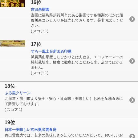
16位
吉田果樹園
当園は福島県須賀川市にある梨園です各種梨のほかに須
賀川産コシヒカリを販売しております。是非お試しくだ
さい。
( スコア 1)
17位
すろー風土台所まめ印屋
減農薬山形産こしひかりとはえぬき。エコファーマーの
特別栽培米。鮮度に徹底してこだわる米。店頭ではかえ
ません。
( スコア 1)
18位
ふる里クリーン
北海道・旭川市より安全・安心・良食味（美味しい）お米を産地直送に
て販売しております。
( スコア 1)
19位
日本一美味しい玄米奥出雲食房
奥出雲食房では、玄米の美味しさを知っていただきたいと、おいしいお