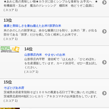
★あわじ島の美味しい物★カラダに効くシンプルな食材を お手元へ ★
有機栽培・玉ねぎ 魔法のドレッシング 棚田米 他どうぞご贔屓に
( スコア 1)
13位
健康と美味しさを兼ね備えたお米!!胚芽白米
米のきのしたの胚芽米は、余分な糠層だけを削り、お米の「芽」が出る
部分である「胚芽」だけを残して白く精米したお米です。
( スコア 1)
14位
山形県庄内米 やませいのお米
山形県庄内平野 遊佐町で「はえぬき」「ひとめぼれ」
を生産通販しています。カード決済可。ぜひ一度お試し
ください。
( スコア 1)
15位
そばとぴあ水府
茨城県水府産常陸秋そば１００％の蕎麦を石臼で丁寧に挽いたそば粉と
茨城県北産特A地区コシヒカリ・アキタコマチのお米販売をしています。
( スコア 1)