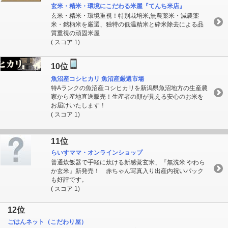
玄米・精米・環境にこだわる米屋『てんち米店』
玄米・精米・環境重視！特別栽培米,無農薬米・減農薬
米・銘柄米を厳選、独特の低温精米と砕米除去による品
質重視の頑固米屋
( スコア 1)
10位
魚沼産コシヒカリ 魚沼産厳選市場
特Aランクの魚沼産コシヒカリを新潟県魚沼地方の生産農
家から産地直送販売！生産者の顔が見える安心のお米を
お届けいたします！
( スコア 1)
11位
らいすママ・オンラインショップ
普通炊飯器で手軽に炊ける新感覚玄米、『無洗米 やわら
か玄米』新発売！ 赤ちゃん写真入り出産内祝いパック
も好評です。
( スコア 1)
12位
ごはんネット（こだわり屋）