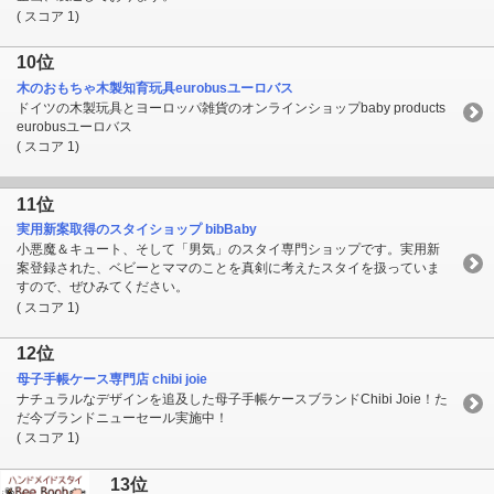
( スコア 1)
10位
木のおもちゃ木製知育玩具eurobusユーロバス
ドイツの木製玩具とヨーロッパ雑貨のオンラインショップbaby products
eurobusユーロバス
( スコア 1)
11位
実用新案取得のスタイショップ bibBaby
小悪魔＆キュート、そして「男気」のスタイ専門ショップです。実用新
案登録された、ベビーとママのことを真剣に考えたスタイを扱っていま
すので、ぜひみてください。
( スコア 1)
12位
母子手帳ケース専門店 chibi joie
ナチュラルなデザインを追及した母子手帳ケースブランドChibi Joie！た
だ今ブランドニューセール実施中！
( スコア 1)
13位