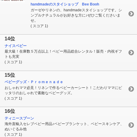
handmadeのスタイショップ Bee Booh
ガーゼやリネンの、handmadeスタイショップです。シ
ンプルナチュラルがお好きな方に♪ぜひご覧くださいま
せ。
( スコア 1)
14位
ナイスベビー
最大級！在庫数５万点以上！ベビー用品総合レンタル！販売・内祝ギフ
トも充実
( スコア 1)
15位
ベビーグッズ・Ｐｒｏｍｅｎａｄｅ
おしゃれママ必見！リネンで作るベビーカーシート！こだわりママにピ
ッタリのおしゃれで素敵なベビーグッズ。
( スコア 1)
16位
ティニースプーン
海外直輸入セレブベビー用品♪ベビーブランケット、ベビースキンケア、
ぬいぐるみ他
( スコア 1)