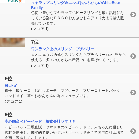
マヤラップスリング＆エルゴおんぶひものWhiteBear
Family
色使い豊かなマヤラップベビースリングと最近話題にな
っている楽なＥＲＧＯおんぶひもをアメリカより輸入販
売しています。
( スコア 1)
7位
ワンランク上のスリング プチベリー
人とは違うお洒落なスリングならプチベリー♪新生児から
使える。多くの方から出産祝いにも選ばれています。
( スコア 1)
8位
Ehako*
母子手帳ケース、おむつポーチ、マグケース、マザーズトートバック、
ハンドメイド等のおかあさんの為のショップです。
( スコア 1)
9位
安心国産ベビーベッド 株式会社ヤマサキ
ベビーベッド工場直販、ヤマサキのベビーベッドは、赤ちゃんに優しい
素材を使用し、機能的で使いやすいベビーベッドを全て国内自社工場で
企画、製造しております。