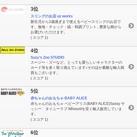
3位
スリングのお店 uz works
新生児から2歳過ぎまで使えるベビースリングのお店で
す。無地・チェック・縞・和調プリント...豊富な柄から
お選びいただけます。
( スコア 1)
4位
Suzy’s Zoo STUDIO
スージー・ズーなど、とっても愛らしいキャラクターの
カード等を多く取り揃えています♪そのほか素敵な輸入雑
貨もございます。
( スコア 1)
5位
赤ちゃんのおもちゃ BABY ALICE
赤ちゃんのおもちゃ ベビーアリス(BABY ALICE)Sassy サ
ッシー タイニーラブ Whoozitを安く輸入販売していま
す。
( スコア 1)
6位