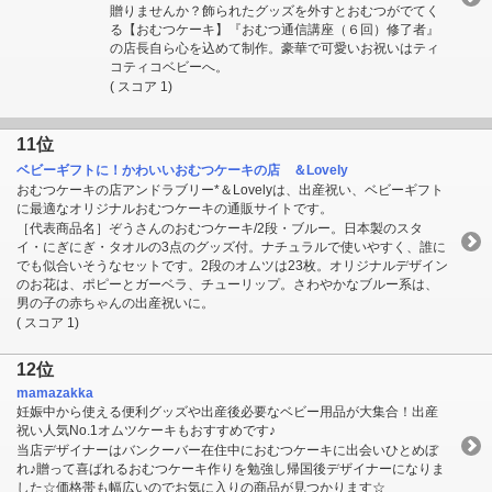
贈りませんか？飾られたグッズを外すとおむつがでてく
る【おむつケーキ】『おむつ通信講座（６回）修了者』
の店長自ら心を込めて制作。豪華で可愛いお祝いはティ
コティコベビーへ。
( スコア 1)
11位
ベビーギフトに！かわいいおむつケーキの店 ＆Lovely
おむつケーキの店アンドラブリー*＆Lovelyは、出産祝い、ベビーギフト
に最適なオリジナルおむつケーキの通販サイトです。
［代表商品名］ぞうさんのおむつケーキ/2段・ブルー。日本製のスタ
イ・にぎにぎ・タオルの3点のグッズ付。ナチュラルで使いやすく、誰に
でも似合いそうなセットです。2段のオムツは23枚。オリジナルデザイン
のお花は、ポピーとガーベラ、チューリップ。さわやかなブルー系は、
男の子の赤ちゃんの出産祝いに。
( スコア 1)
12位
mamazakka
妊娠中から使える便利グッズや出産後必要なベビー用品が大集合！出産
祝い人気No.1オムツケーキもおすすめです♪
当店デザイナーはバンクーバー在住中におむつケーキに出会いひとめぼ
れ♪贈って喜ばれるおむつケーキ作りを勉強し帰国後デザイナーになりま
した☆価格帯も幅広いのでお気に入りの商品が見つかります☆