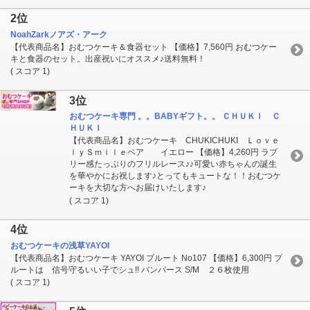
2位
NoahZarkノアズ・アーク
【代表商品名】おむつケーキ＆食器セット 【価格】7,560円 おむつケー
キと食器のセット。出産祝いにオススメ♪送料無料！
( スコア 1)
3位
おむつケーキ専門 。。BABYギフト。。 ＣＨＵＫＩ Ｃ
ＨＵＫＩ
【代表商品名】おむつケーキ CHUKICHUKI Ｌｏｖｅ
ｌｙＳｍｉｌｅベア イエロー 【価格】4,260円 ラブ
リー感たっぷりのフリルレース♪♪可愛い赤ちゃんの誕生
を華やかにお祝します♪とってもキュートな！！おむつケ
ーキを大切な方へお届けいたします♪
( スコア 1)
4位
おむつケーキの浅草YAYOI
【代表商品名】おむつケーキ YAYOI プルート No107 【価格】6,300円 プ
ルートは 信号守るいい子でシュ!! パンパース S/M ２６枚使用
( スコア 1)