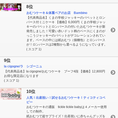
8位
おむつケーキ＆体重ベアのお店 Bambino
【代表商品名】くまの学校ジャッキーのパペットとロン
パース付ミニケーキ 【価格】6,000円 くまの学校ジャッ
キーのパペットとロンパースの付いたおむつケーキが新
発売しました！可愛い赤いドット柄のベースにくまのが
っこうジャッキーのパペットがデコレーションされてい
ます。ベースの中には紙おむつ（個梱包）とロンパース
が！ロンパースは2種類から選べるようになっています。
( スコア 1)
9位
la cigogne/ラ シゴーニュ
【代表商品名】la cigogne/おむつケーキ ブーフ4段 【価格】12,800円
お得な限定品になります
( スコア 1)
10位
人気！出産祝い！試せるおむつケーキ！ティコティコベ
ビー
おむつケーキの通販 tickle tickle babyは４メーカー使用
しての制作。
紙おむつで超サプライズ！出産祝いに赤ちゃんグッズを