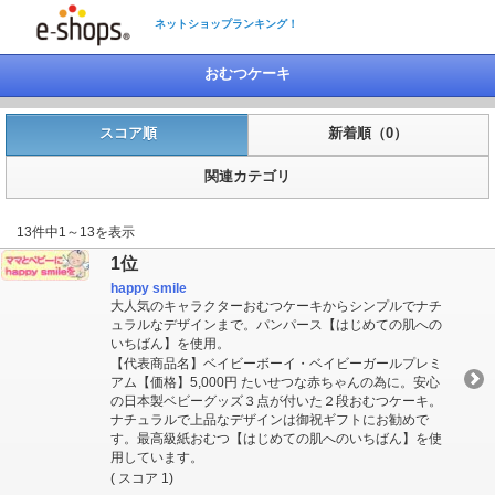
ネットショップランキング！
おむつケーキ
スコア順
新着順（0）
関連カテゴリ
13件中1～13を表示
1位
happy smile
大人気のキャラクターおむつケーキからシンプルでナチ
ュラルなデザインまで。パンパース【はじめての肌への
いちばん】を使用。
【代表商品名】ベイビーボーイ・ベイビーガールプレミ
アム【価格】5,000円 たいせつな赤ちゃんの為に。安心
の日本製ベビーグッズ３点が付いた２段おむつケーキ。
ナチュラルで上品なデザインは御祝ギフトにお勧めで
す。最高級紙おむつ【はじめての肌へのいちばん】を使
用しています。
( スコア 1)