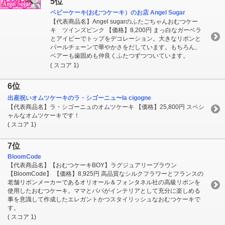
5位
ベビーケーキ(おむつケーキ）のお店 Angel Sugar
【代表商品名】Angel sugarのふたごちゃんおむつケー
キ ツインズピンク 【価格】8,200円 まっ白なガーベラ
とアイビーでトップをデコレーション。大きなリボンと
パールチェーンで華やかさをだしています。もちろん、
ベアーも歯固めも仲良くふたつずつついています。
( スコア 1)
6位
出産祝いオムツケーキのラ・シゴーニュ〜la cigogne
【代表商品名】ラ・シゴーニュのオムツケーキ 【価格】25,800円 スペシ
ャルなオムツケーキです！
( スコア 1)
7位
BloomCode
【代表商品名】【おむつケーキBOY】ラグジュアリーブラウン
【BloomCode】 【価格】8,925円 高品質なシルクフラワーとフランスの
老舗リボンメーカーであるオリオール＆フォンタネル社の高級リボンを
使用したおむつケーキ。ママとパパがインテリアとして充分に楽しめる
事を意識して作成したエレガントかつスタイリッシュなおむつケーキで
す。
( スコア 1)