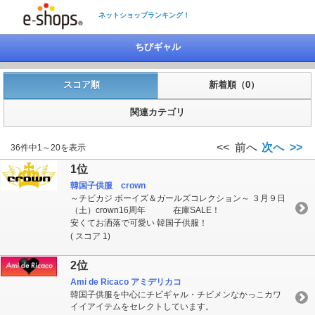
ネットショップランキング！
ちびギャル
スコア順
新着順（0）
関連カテゴリ
<< 前へ
次へ >>
36件中1～20を表示
1位
韓国子供服 crown
～チビカジ ボーイズ＆ガールズコレクション～ ３月９日
（土）crown16周年 在庫SALE！
安くてお洒落で可愛い 韓国子供服！
( スコア 1)
2位
Ami de Ricaco アミデリカコ
韓国子供服を中心にチビギャル・チビメンなかっこカワ
イイアイテムをセレクトしています。