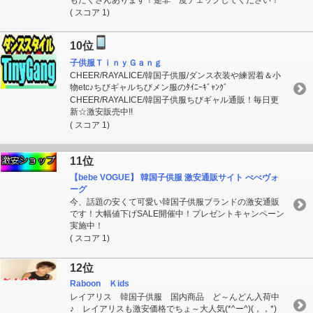
( スコア 1)
10位
子供服ＴｉｎｙＧａｎｇ
CHEER/RAYALICE/韓国子供服/ダンス衣装や練習着＆小
物etc♪ちびギャルちびメン服のﾀｲﾆｰｷﾞｬﾝｸﾞ
CHEER/RAYALICE/韓国子供服ちびギャル通販！毎日更
新☆激安販売中!!
( スコア 1)
11位
【bebe VOGUE】 韓国子供服 激安通販サイト べべヴォ
ーグ
今、話題の安くて可愛い韓国子供服ブランドの激安通販
です！大幅値下げSALE開催中！プレゼントキャンペーン
実施中！
( スコア 1)
12位
Raboon Ｋids
レイアリス 韓国子供服 国内商品 ど～んどん入荷中
♪ レイアリスも激安価格でちょ～大人気(*^ー^)(，，*)