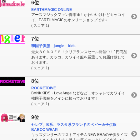
6位
EARTHMAGIC ONLINE
アースマジックファン御用達！かわいいけれどカッコイ
イ、EARTHMAGICのオンリーショップです♪
( スコア 1)
7位
韓国子供服 jungle kids
最大８０％ＯＦＦ！クリアランスセール開催中！1円商品
あります。カッコ、カワイイ服を厳選してお届け致して
おります。
( スコア 1)
8位
ROCKETDIVE
BANKKIDS・LoveAngelなどなど…オシャレでカワイイ
韓国子供服をメインに扱っております！
( スコア 1)
9位
セレブ、B系、ラスタ系ブランドのベビー＆子供服
BABOO WEAR
キッズダンサーのマストアイテムNEW ERAの子供サイズ
もたくさんあります！是非一度チェックしてください！