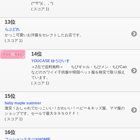
(*^∇^)(，，*)
( スコア 1)
13位
らぶどれ
かっこ可愛いお洋服をセレクトしたお店です。
( スコア 1)
14位
YOUCASE ゆうけいす
＝2点で送料無料＝ ちびギャル・ちびメン・ちびCan
などのカワイイ子供服や韓国ペット服を格安で取り揃え
ています。
( スコア 1)
15位
baby maple summer
激安！おしゃれでかっこいい！かわいい！ベビー＆キッズ服、ママ服の
ショップです。セールで最大９９％ＯＦＦ！
( スコア 1)
16位
フッションスタジオHOMIE