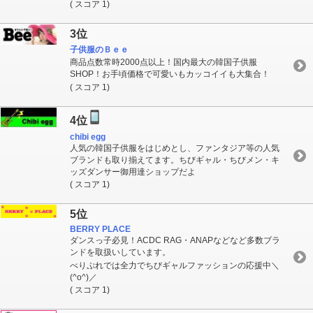
( スコア 1)
3位
子供服のＢｅｅ
商品点数常時2000点以上！国内最大の韓国子供服
SHOP！お手頃価格で可愛いもカッコイイも大集合！
( スコア 1)
4位
chibi egg
人気の韓国子供服をはじめとし、ファンタジア等の人気
ブランドも取り揃えてます。ちびギャル・ちびメン・キ
ッズダンサー御用達ショップだよ
( スコア 1)
5位
BERRY PLACE
ダンスっ子必見！ACDC RAG・ANAPなどなど多数ブラ
ンドを取扱いしています。
べりぷれでは全力でちびギャルファッションの応援中＼
(^o^)／
( スコア 1)