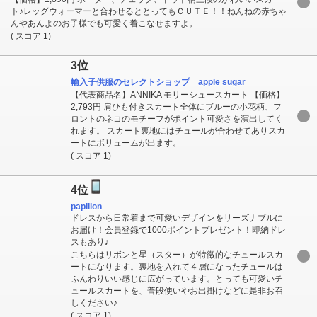
ト♪レッグウォーマーと合わせるととってもＣＵＴＥ！！ねんねの赤ちゃ
んやあんよのお子様でも可愛く着こなせますよ。
( スコア 1)
3位
輸入子供服のセレクトショップ apple sugar
【代表商品名】ANNIKA モリーシュースカート 【価格】
2,793円 肩ひも付きスカート全体にブルーの小花柄、フ
ロントのネコのモチーフがポイント可愛さを演出してく
れます。 スカート裏地にはチュールが合わせてありスカ
ートにボリュームが出ます。
( スコア 1)
4位
papillon
ドレスから日常着まで可愛いデザインをリーズナブルに
お届け！会員登録で1000ポイントプレゼント！即納ドレ
スもあり♪
こちらはリボンと星（スター）が特徴的なチュールスカ
ートになります。裏地を入れて４層になったチュールは
ふんわりいい感じに広がっています。とっても可愛いチ
ュールスカートを、普段使いやお出掛けなどに是非お召
しください♪
( スコア 1)