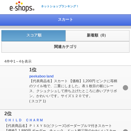
ネットショップランキング！
スカート
スコア順
新着順（0）
関連カテゴリ
4件中1～4を表示
1位
peekaboo land
【代表商品名】スカート 【価格】1,200円 ピンクに苺柄
のツイル地で、二重にしました。表１枚目の裾にレー
ス、クシュクシュして持ち上げたところに赤いプチリボ
ン。かわいいです。サイズ１２０です。
( スコア 1)
2位
ＣＨＩＬＤ ＣＨＡＲＭ
【代表商品名】ＰＩＸＹＳ(ピクシーズ)ボーダーブルマ付きスカート
【価格】1,890円 ボーダー、チェック、ドット柄三段のかわいいスカー