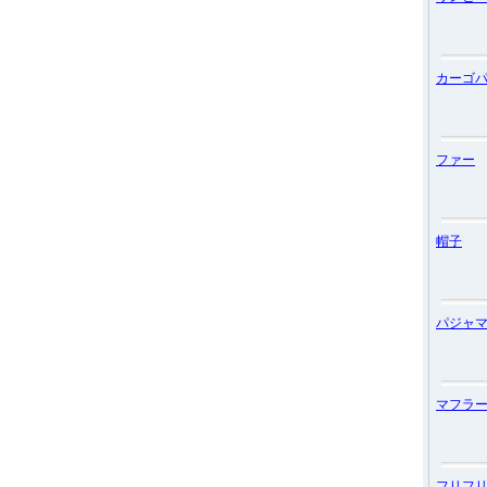
カーゴ
ファー
帽子
パジャ
マフラ
フリフ