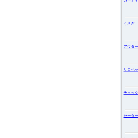
カーデ
うさぎ
アウタ
サロペ
チェッ
セータ