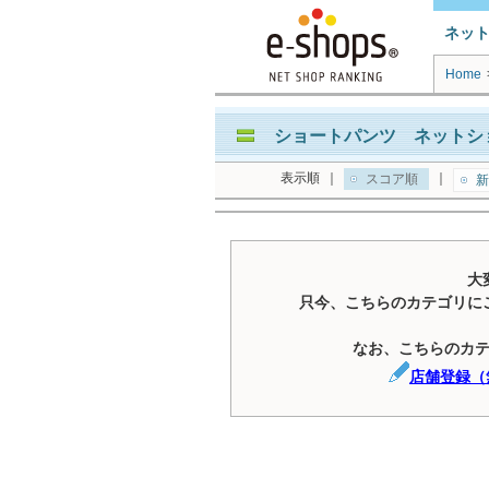
ネッ
Home
ショートパンツ ネットショ
表示順
｜
｜
スコア順
新
大
只今、こちらのカテゴリに
なお、こちらのカ
店舗登録（