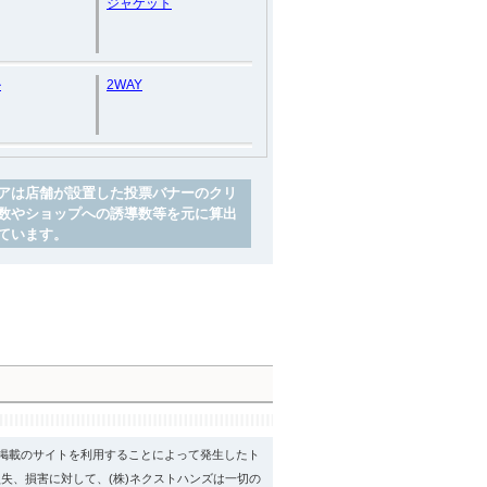
ジャケット
ル
2WAY
アは店舗が設置した投票バナーのクリ
数やショップへの誘導数等を元に算出
ています。
psに掲載のサイトを利用することによって発生したト
失、損害に対して、(株)ネクストハンズは一切の