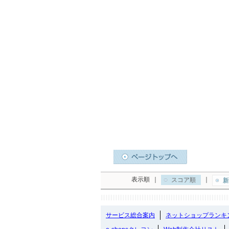
表示順
｜
｜
スコア順
新
サービス総合案内
ネットショップランキ