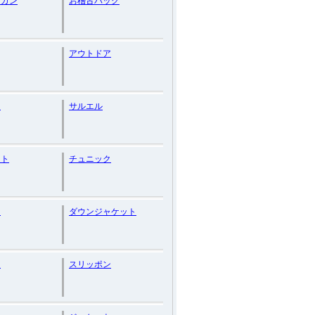
ィガン
お稽古バッグ
アウトドア
ー
サルエル
ット
チュニック
ク
ダウンジャケット
ー
スリッポン