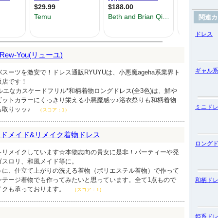
関連カ
ドレス
w-You(リューユ)
ギャル
スーツを激安で！ドレス通販RYUYUは、小悪魔ageha系業界ト
販店です！
シルエなカスケードフリル*和柄着物ロングドレス(全3色)は、鮮や
ビットカラーにくっきり栄える小悪魔感ッ♪浴衣祭りも和柄着物
ミニド
ち取りッッ♪
（スコア：1）
n◆ハンドメイド&リメイク着物ドレス
ロング
をリメイクしています☆本物志向の貴女に是非！パーティーや発
ゴスロリ、和風メイド等に。
うに、仕立て上がりの洗える着物（ポリエステル着物）で作って
ンテージ着物でも作ってみたいと思っています。全て1点もので
和柄ド
イクも承っております。
（スコア：1）
姫系ド