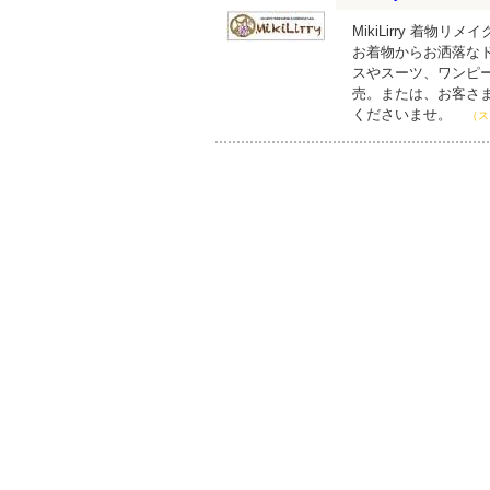
MikiLirry 着物
お着物からお洒落な
スやスーツ、ワンピ
売。または、お客さ
くださいませ。
（ス