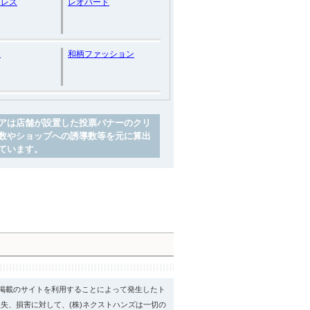
ドレス
レオパード
ン
和柄ファッション
アは店舗が設置した投票バナーのクリ
数やショップへの誘導数等を元に算出
ています。
psに掲載のサイトを利用することによって発生したト
失、損害に対して、(株)ネクストハンズは一切の