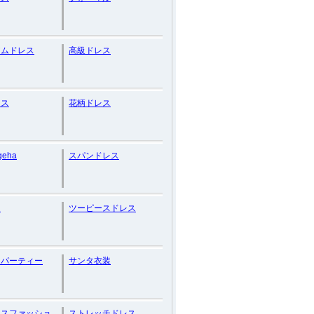
アムドレス
高級ドレス
ース
花柄ドレス
eha
スパンドレス
リ
ツーピースドレス
・パーティー
サンタ衣装
ースファッショ
ストレッチドレス