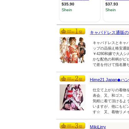
キャバドレス通販のRe
キャバドレスとキャバ
ップの品揃え格安通
￥4280和嬢で大人
かな配色の和柄がビ
で差を付けて指名勝
Hime21 Japa
仕立て上がりの着物
表会、又、和ゴス、
気軽に着て頂けるよ
いますが、他にもビ
す☆ 又、着物リメ
MikiLirry