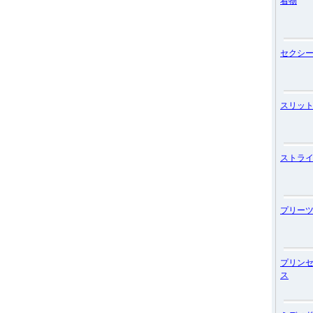
着物
セクシ
スリッ
ストラ
プリー
プリン
ス