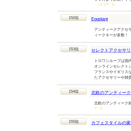
（スコア：1）
152位
Eggplant
アンティークアクセ
ィークキーが多数！
153位
セレクトアクセサリー＆
トロワシループは国内
オンラインセレクト
フランスやイギリスなど
たアクセサリーや雑
154位
北欧のアンティーク
北欧のアンティーク
ア：1）
155位
カフェスタイルの家