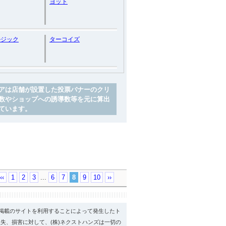
ヨット
ルジック
ターコイズ
アは店舗が設置した投票バナーのクリ
数やショップへの誘導数等を元に算出
ています。
‹‹
1
2
3
...
6
7
8
9
10
››
psに掲載のサイトを利用することによって発生したト
失、損害に対して、(株)ネクストハンズは一切の