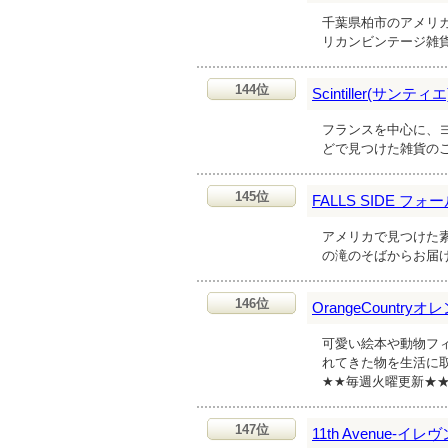
千葉県柏市のアメリ
リカンビンテージ雑
144位
Scintiller(サンティエ
フランスを中心に、
どで見つけた雑貨の
145位
FALLS SIDE フ
アメリカで見つけた
の滝のそばからお届
146位
OrangeCountr
可愛い絵本や動物フ
れてきた物を生活に
★★毎週火曜更新★
147位
11th Avenue-