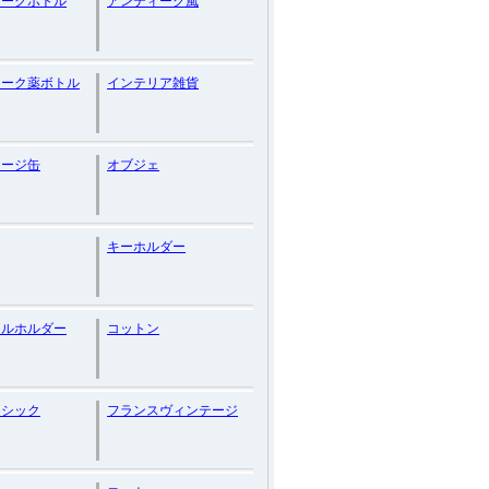
ィークボトル
アンティーク風
ィーク薬ボトル
インテリア雑貨
テージ缶
オブジェ
キーホルダー
ドルホルダー
コットン
ーシック
フランスヴィンテージ