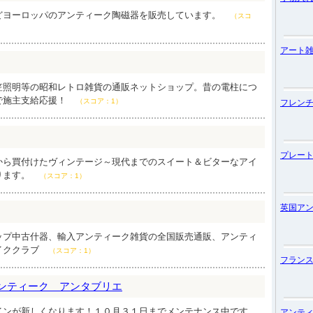
どヨーロッパのアンティーク陶磁器を販売しています。
（スコ
アート
笠照明等の昭和レトロ雑貨の通販ネットショップ。昔の電柱につ
で施主支給応援！
（スコア：1）
フレン
プレー
から買付けたヴィンテージ～現代までのスイート＆ビターなアイ
ります。
（スコア：1）
英国ア
ップ中古什器、輸入アンティーク雑貨の全国販売通販、アンティ
イククラブ
（スコア：1）
フラン
blier アンティーク アンタブリエ
インが新しくなります！１０月３１日までメンテナンス中です。
アンテ