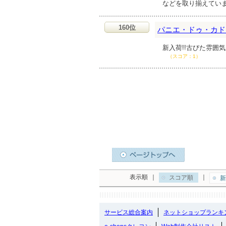
などを取り揃えてい
160位
パニエ・ドゥ・カド
新入荷!!古びた雰囲
（スコア：1）
表示順
｜
｜
スコア順
新
サービス総合案内
ネットショップランキ