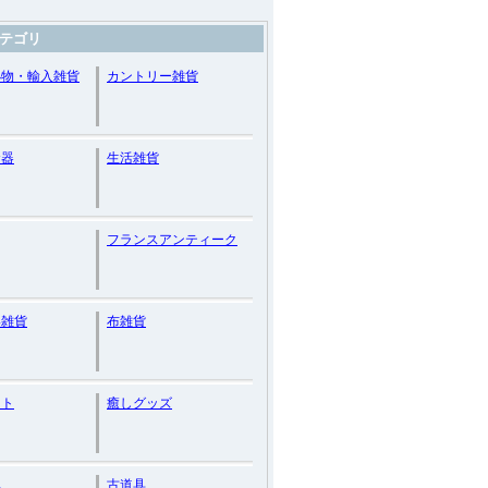
テゴリ
小物・輸入雑貨
カントリー雑貨
食器
生活雑貨
フランスアンティーク
い雑貨
布雑貨
ット
癒しグッズ
れ
古道具