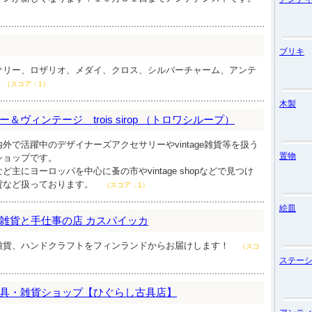
ブリキ
サリー、ロザリオ、メダイ、クロス、シルバーチャーム、アンテ
（スコア：1）
木製
ヴィンテージ trois sirop （トロワシループ）
外で活躍中のデザイナーズアクセサリーやvintage雑貨等を扱う
置物
ショップです。
主にヨーロッパを中心に蚤の市やvintage shopなどで見つけ
貨など扱っております。
（スコア：1）
絵皿
雑貨と手仕事の店 カスパイッカ
雑貨、ハンドクラフトをフィンランドからお届けします！
（スコ
ステー
具・雑貨ショップ【ひぐらし古具店】