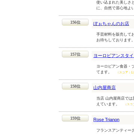
使い込まれた美しさ
に、自然で居心地よ
156位
ぽぉちゃんのお店
手芸材料を販売してお
お待ちしております
157位
ヨーロピアンスタイル
ヨーロピアン食器・
てます。
（スコア：1
158位
山内屋商店
当店 山内屋商店で
えています。
（スコ
159位
Rose Trianon
フランスアンティー