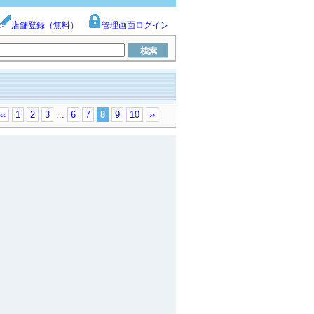
店舗登録（無料）
管理画面ログイン
‹‹
1
2
3
...
6
7
8
9
10
››