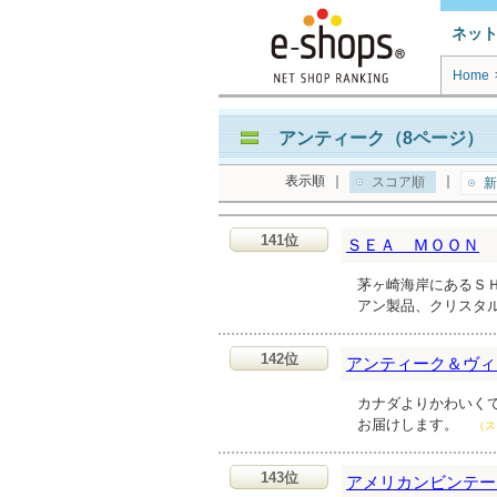
ネッ
Home
アンティーク（8ページ） 
表示順
｜
｜
スコア順
新
141位
ＳＥＡ ＭＯＯＮ
茅ヶ崎海岸にあるＳ
アン製品、クリスタ
142位
アンティーク＆ヴィンテ
カナダよりかわいく
お届けします。
（ス
143位
アメリカンビンテージ雑