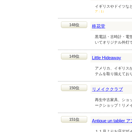
イギリスやドイツな
ア：1）
148位
柊花堂
黒電話・古時計・電
いてオリジナル外灯
149位
Little Hideaway
アメリカ、イギリス
テムを取り揃えてお
150位
リメイククラブ
再生中古家具、ショ
ークショップ！リメ
151位
Antique un ta
１１月よりお店デザ