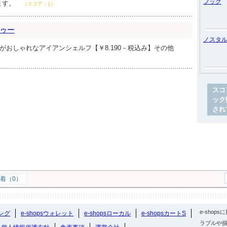
フック
ます。
（スコア：1）
ゥー
ノスタ
気がおしゃれなアイアンシェルフ【￥8.190－税込み】その他
スコ
ック
され
着（0）
e-sho
ング
e-shopsウォレット
e-shopsローカル
e-shopsカートS
ラブルや損