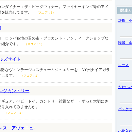
カンダイナー：ザ・ビッグウィナー。ファイヤーキング等のアメ
関連カ
貨を販売してます。
（スコア：1）
雑貨・
)
ヨーロッパ各地の蚤の市・ブロカント・アンティークショップな
陶器・
ご紹介です。
（スコア：1）
ォールズサイド
レース
素敵なヴィンテージコスチュームジュエリーを、NY州ナイアガラ
けします。
（スコア：1）
かわい
yオレンジカントリー
ィギュア、ベビートイ、カントリー雑貨など・・ずっと大切にさ
取り入れてみませんか。
バスケ
★
（スコア：1）
イレヴンス アヴェニュ-
小物入