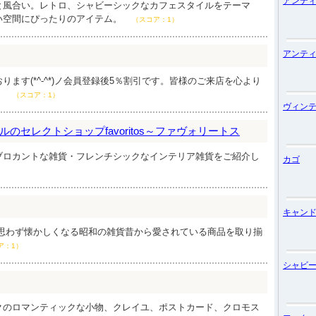
アンテ
と風合い。レトロ、シャビーシックなカフェスタイルをテーマ
い空間にぴったりのアイテム。
（スコア：1）
アンテ
ります(*^-^*)ノ会員登録後5％割引です。皆様のご来店を心より
。
（スコア：1）
ヴィン
のセレクトショップfavoritos～ファヴォリートス
ブロカントな雑貨・フレンチシックなインテリア雑貨をご紹介し
カゴ
）
キャン
は思わず懐かしくなる昭和の雑貨昔から愛されている商品を取り揃
ア：1）
シャビ
クのロマンティックな小物、クレイユ、ポストカード、クロモス