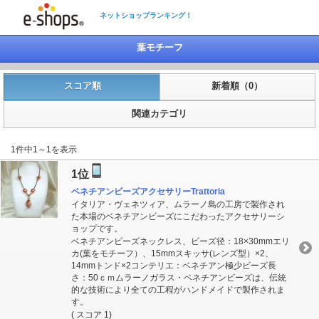
ネットショップランキング！
葉モチーフ
スコア順
新着順（0）
関連カテゴリ
1件中1～1を表示
1位
ベネチアンビーズアクセサリーTrattoria
イタリア・ヴェネツィア、ムラーノ島の工房で製作され
た本場のベネチアンビーズにこだわったアクセサリーシ
ョップです。
ベネチアンビーズネックレス、ビーズ径：18×30mmエリ
カ(葉をモチーフ）、15mmスキッサ(レンズ型）×2、
14mmトンド×2コンテリエ：ベネチアン極少ビーズ長
さ：50ｃｍムラーノガラス・ベネチアンビーズは、伝統
的な技術により全ての工程がハンドメイドで製作されま
す。
( スコア 1)