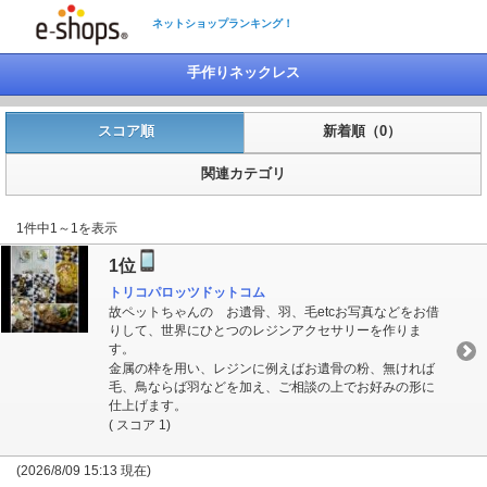
ネットショップランキング！
手作りネックレス
スコア順
新着順（0）
関連カテゴリ
1件中1～1を表示
1位
トリコパロッツドットコム
故ペットちゃんの お遺骨、羽、毛etcお写真などをお借
りして、世界にひとつのレジンアクセサリーを作りま
す。
金属の枠を用い、レジンに例えばお遺骨の粉、無ければ
毛、鳥ならば羽などを加え、ご相談の上でお好みの形に
仕上げます。
( スコア 1)
(2026/8/09 15:13 現在)